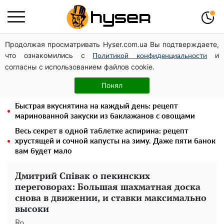
Продолжая просматривать Hyser.com.ua Вы подтверждаете,
Дроны с наценкой: Александр Конотопский вывел
что ознакомились с
и
миллионы оборонного бюджета через фиктивную
Политикой конфиденциальности
согласны с использованием файлов cookie.
фирму в Эстонии
Голая Елена Тополя в интересных позах заставила
Понял
отвисать челюсти: слив видео – было только началом
Быстрая вкуснятина на каждый день: рецепт
маринованной закуски из баклажанов с овощами
Весь секрет в одной таблетке аспирина: рецепт
хрустящей и сочной капусты на зиму. Даже пяти банок
вам будет мало
Дмитрий Співак о пекинских
переговорах: Большая шахматная доска
снова в движении, и ставки максимально
высоки
Ro