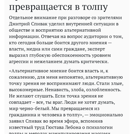
превращается в толпу
Отдельное внимание при разговоре со зрителями
Дмитрий Спивак уделил внутренней ситуации в
обществе и восприятию альтернативной
информации. Отвечая на вопрос аудитории о том,
кто сегодня больше боится другого мнения —
власти, медиа или сами граждане, эксперт
выразил глубокую обеспокоенность уровнем
агрессии и нежеланием думать критически.
«Альтернативное мнение боится власть и, к
сожалению, для меня непонятно, альтернативную
точку зрения не воспринимают люди. Стали злые,
высокомерные. Ненависть, злоба, озлобленность.
Не желают слушать. Если точка зрения не
совпадает – все, ты враг. Люди не хотят думать,
мир черно-белый. Мы превращаемся из
гражданина и человека в толпу», — эмоционально
заявил Спивак во время эфира, вспомнив
известный труд Гюстава Лебона о психологии
толпы и методах манипулирования массами.