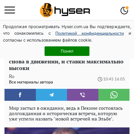
Продолжая просматривать Hyser.com.ua Вы подтверждаете,
Полностью голая Анна Тринчер блеснула
что ознакомились с
и
"прелестями": таких размеров вы еще не видели
Политикой конфиденциальности
согласны с использованием файлов cookie.
Дмитрий Співак о пекинских
Понял
переговорах: Большая шахматная доска
снова в движении, и ставки максимально
высоки
Ro
10:45 16.05
Все материалы автора
Мир застыл в ожидании, ведь в Пекине состоялась
долгожданная и историческая встреча, которую
уже успели назвать "новой встречей на Эльбе".