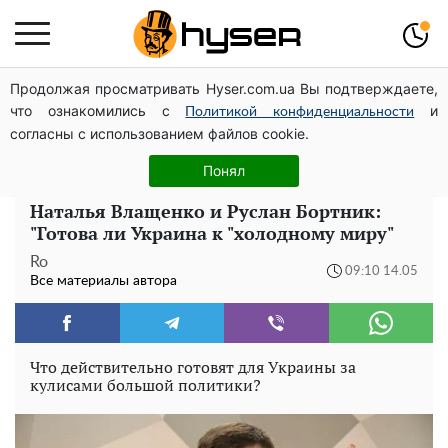
Продолжая просматривать Hyser.com.ua Вы подтверждаете,
Голая Елена Тополя в интересных позах заставила
что ознакомились с
и
отвисать челюсти: слив видео – было только началом
Политикой конфиденциальности
согласны с использованием файлов cookie.
Елена Тополя слив видео – это далеко не все:
фронтмен "Антитела" Тарас Тополя стал следующим
Понял
Наталья Влащенко и Руслан Бортник:
"Готова ли Украина к "холодному миру"
Ro
09:10 14.05
Все материалы автора
Что действительно готовят для Украины за
кулисами большой политики?