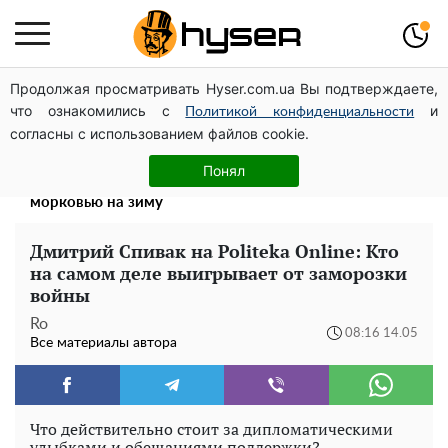
Продолжая просматривать Hyser.com.ua Вы подтверждаете,
Поэтому и выглядит так молодо: 5 простых и
что ознакомились с
и
любимых блюд Аллы Пугачевой, о которых вы точно
Политикой конфиденциальности
согласны с использованием файлов cookie.
не знали
Такой закуски всегда оказывается мало: рецепт
Понял
помидоров по-корейски со сладким перцем и
морковью на зиму
Дмитрий Спивак на Politeka Online: Кто
на самом деле выигрывает от заморозки
войны
Ro
08:16 14.05
Все материалы автора
Что действительно стоит за дипломатическими
улыбками и обещаниями поддержки?