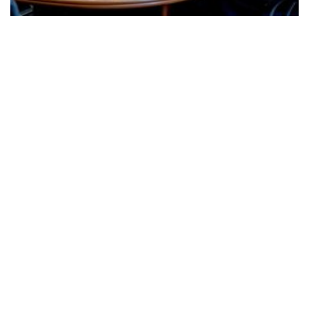
В Подольском районе Киева провели
мероприятие «Правосознание»: жителей
консультировали по защите жилья,
государственных программ и цифровых сервисов
В Подольской РГА состоялось открытое
информационно-просветительское мероприятие
«Правосознание», призванное повысить уровень
правовой осведомленности жителей района.
Инициативу реализовали в партнерстве с
общественной организацией «Женщины за
перемены».
16:30 29.07
Читать дальше