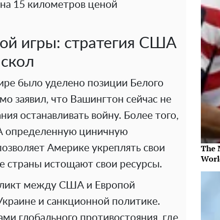
 на 15 километров ценой
ой игры: стратегия США
аскол
ире было уделено позиции Белого
мо заявил, что Вашингтон сейчас не
ния останавливать войну. Более того,
ША определенную циничную
The 
 позволяет Америке укреплять свои
Worl
е страны истощают свои ресурсы.
фликт между США и Европой
Украине и санкционной политике.
ми глобального противостояния, где