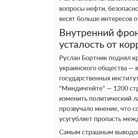
вопросы нефти, безопасно
весят больше интересов о
Внутренний фрон
усталость от ко
Руслан Бортник поднял к
украинского общества —
государственных институ
"Миндичгейте" — 1200 ст
изменить политический л
прозвучало мнение, что с
усугубляет пропасть меж
Самым страшным выводом р