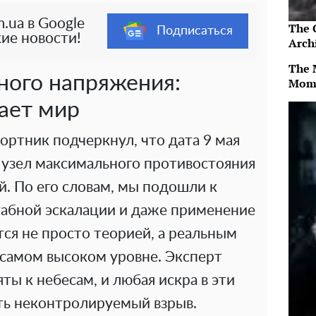
.ua в Google
The 
Подписаться
ие новости!
Arch
The 
ного напряжения:
Mom
гает мир
Бортник подчеркнул, что дата 9 мая
в узел максимального противостояния
. По его словам, мы подошли к
табной эскалации и даже применение
ся не просто теорией, а реальным
самом высоком уровне. Эксперт
ты к небесам, и любая искра в эти
ть неконтролируемый взрыв.