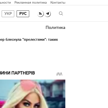
ьности
Рекламная политика
Контакты
УКР
РУС
Политика
ер блеснула "прелестями": таких
ВИНИ ПАРТНЕРІВ