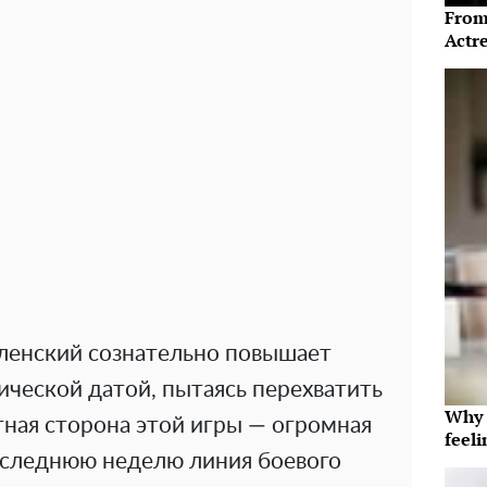
From
Actre
еленский сознательно повышает
ической датой, пытаясь перехватить
Why t
тная сторона этой игры — огромная
feeli
последнюю неделю линия боевого