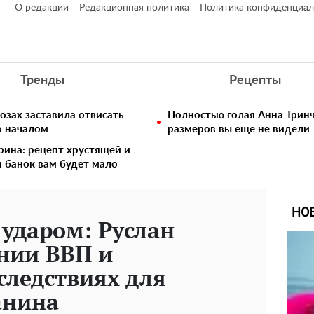
О редакции
Редакционная политика
Политика конфиденциал
Тренды
Рецепты
озах заставила отвисать
Полностью голая Анна Тринч
о началом
размеров вы еще не видели
рина: рецепт хрустящей и
и банок вам будет мало
НО
ударом: Руслан
нии ВВП и
ледствиях для
анина