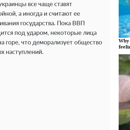
украинцы все чаще ставят
йной, а иногда и считают ее
ивания государства. Пока ВВП
дится под ударом, некоторые лица
Why t
а горе, что деморализует общество
feeli
х наступлений.