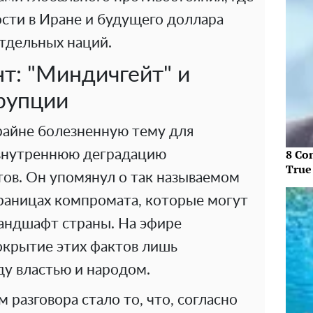
сти в Иране и будущего доллара
тдельных наций.
т: "Миндичгейт" и
ррупции
райне болезненную тему для
8 Co
 внутреннюю деградацию
True
тов. Он упомянул о так называемом
раницах компромата, которые могут
андшафт страны. На эфире
окрытие этих фактов лишь
ду властью и народом.
азговора стало то, что, согласно