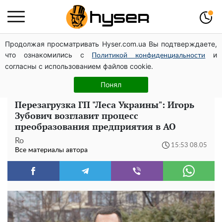
Продолжая просматривать Hyser.com.ua Вы подтверждаете,
Елена Тополя слив видео – это далеко не все:
что ознакомились с
и
фронтмен "Антитела" Тарас Тополя стал следующим
Политикой конфиденциальности
согласны с использованием файлов cookie.
Полностью голая Анна Тринчер блеснула
"прелестями": таких размеров вы еще не видели
Понял
Перезагрузка ГП "Леса Украины": Игорь
Зубович возглавит процесс
преобразования предприятия в АО
Ro
15:53 08.05
Все материалы автора