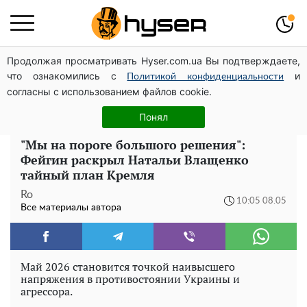
Продолжая просматривать Hyser.com.ua Вы подтверждаете,
Елена Тополя слив видео – это далеко не все:
что ознакомились с
и
фронтмен "Антитела" Тарас Тополя стал следующим
Политикой конфиденциальности
согласны с использованием файлов cookie.
Полностью голая Анна Тринчер блеснула
"прелестями": таких размеров вы еще не видели
Понял
"Мы на пороге большого решения":
Фейгин раскрыл Натальи Влащенко
тайный план Кремля
Ro
10:05 08.05
Все материалы автора
Май 2026 становится точкой наивысшего
напряжения в противостоянии Украины и
агрессора.