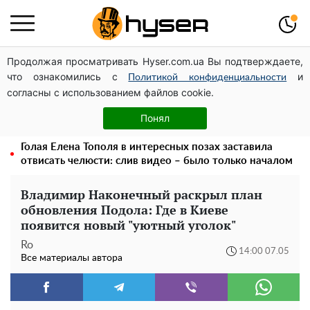
Продолжая просматривать Hyser.com.ua Вы подтверждаете,
Может ли Почтовая площадь стать главной точкой
что ознакомились с
и
входа в исторический Киев
Политикой конфиденциальности
согласны с использованием файлов cookie.
Дроны с наценкой: Александр Конотопский вывел
миллионы оборонного бюджета через фиктивную
Понял
фирму в Эстонии
Голая Елена Тополя в интересных позах заставила
отвисать челюсти: слив видео – было только началом
Владимир Наконечный раскрыл план
обновления Подола: Где в Киеве
появится новый "уютный уголок"
Ro
14:00 07.05
Все материалы автора