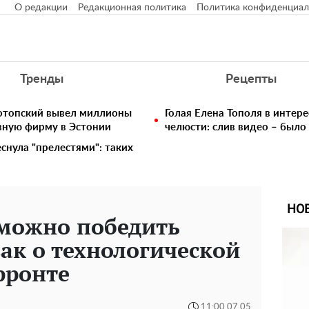
О редакции
Редакционная политика
Политика конфиденциал
Тренды
Рецепты
нотопский вывел миллионы
Голая Елена Тополя в интере
вную фирму в Эстонии
челюсти: слив видео – было
снула "прелестями": таких
НО
зможно победить
ак о технологической
фронте
11:00 07.05