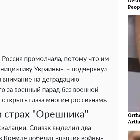
Destr
Peopl
 Россия промолчала, потому что им
инициативу Украины», – подчеркнул
л внимание на деградацию
то за военный парад без военной
 открыть глаза многим россиянам».
и страх "Орешника"
Orth
Arthr
калации, Спивак выделил два
в Кремле победит «партия войны»,