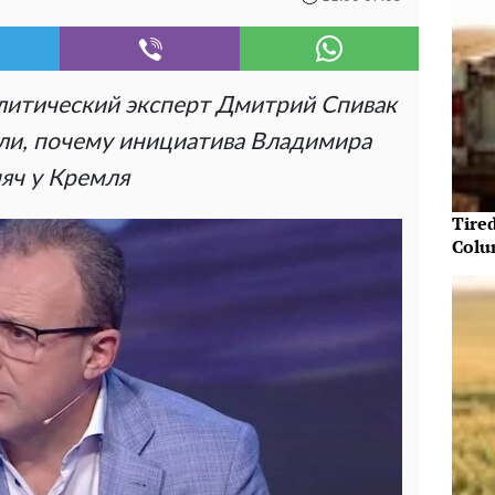
литический эксперт Дмитрий Спивак
ли, почему инициатива Владимира
яч у Кремля
Tire
Colu