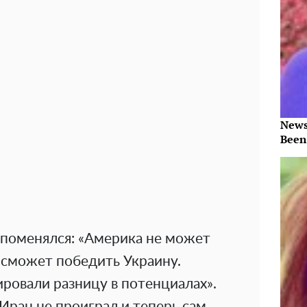
News
Been
 поменялся: «Америка не может
 сможет победить Украину.
ровали разницу в потенциалах».
Иран не проиграл и теперь сам