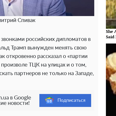
итрий Спивак
She 
Said 
 звонками российских дипломатов в
альд Трамп вынужден менять свою
ак откровенно рассказал о «партии
 произволе ТЦК на улицах и о том,
кать партнеров не только на Западе,
.ua в Google
Подписаться
ие новости!