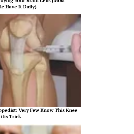
oying Your Brain Cells (Most
e Have It Daily)
opedist: Very Few Know This Knee
itis Trick