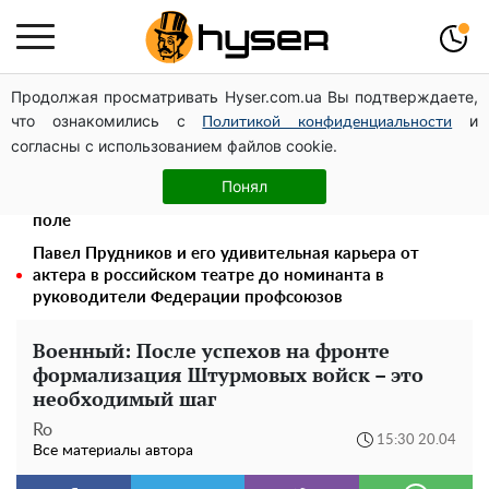
Продолжая просматривать Hyser.com.ua Вы подтверждаете,
Дроны с наценкой: Александр Конотопский вывел
что ознакомились с
и
миллионы оборонного бюджета через фиктивную
Политикой конфиденциальности
согласны с использованием файлов cookie.
фирму в Эстонии
Новое убежище для осколков ОПЗЖ: как "Партия
Понял
мира" Новинского снова появилась в информационном
поле
Павел Прудников и его удивительная карьера от
актера в российском театре до номинанта в
руководители Федерации профсоюзов
Военный: После успехов на фронте
формализация Штурмовых войск – это
необходимый шаг
Ro
15:30 20.04
Все материалы автора