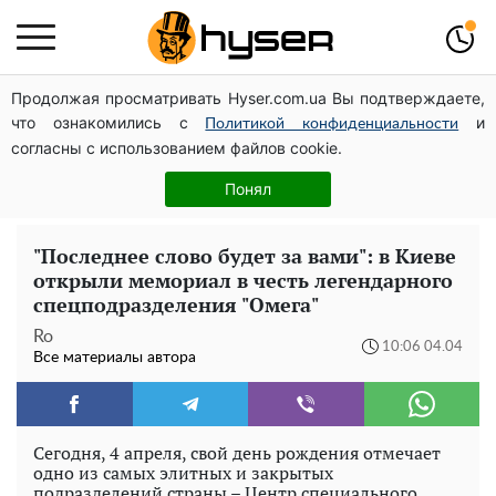
Продолжая просматривать Hyser.com.ua Вы подтверждаете,
Полностью голая Анна Тринчер блеснула
что ознакомились с
и
"прелестями": таких размеров вы еще не видели
Политикой конфиденциальности
согласны с использованием файлов cookie.
Весь секрет в одной таблетке аспирина: рецепт
хрустящей и сочной капусты на зиму. Даже пяти банок
Понял
вам будет мало
"Последнее слово будет за вами": в Киеве
открыли мемориал в честь легендарного
спецподразделения "Омега"
Ro
10:06 04.04
Все материалы автора
Сегодня, 4 апреля, свой день рождения отмечает
одно из самых элитных и закрытых
подразделений страны – Центр специального