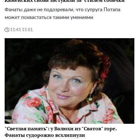
Каменских снова застукали за "стилем собачки"
Фанаты даже не подозревали, что супруга Потапа
может похвастаться такими умениями
11:45 15.01
"Светлая память": у Валюхи из "Сватов" горе.
Фанаты судорожно всхлипнули