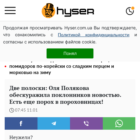
Продолжая просматривать Hyser.com.ua Вы подтверждаете,
Голая Елена Тополя в интересных позах заставила
что ознакомились с
и
отвисать челюсти: слив видео – было только началом
Политикой конфиденциальности
согласны с использованием файлов cookie.
Елена Тополя слив видео – это далеко не все:
фронтмен "Антитела" Тарас Тополя стал следующим
Понял
Такой закуски всегда оказывается мало: рецепт
помидоров по-корейски со сладким перцем и
морковью на зиму
Две полоски: Оля Полякова
обескуражила поклонников новостью.
Есть еще порох в пороховницах!
07:45 11.01
Неужели?