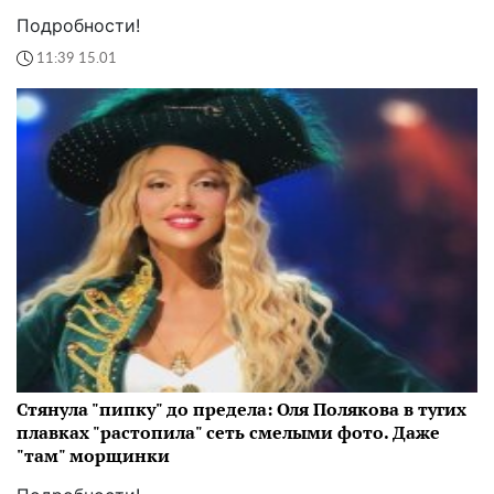
Подробности!
11:39 15.01
Стянула "пипку" до предела: Оля Полякова в тугих
плавках "растопила" сеть смелыми фото. Даже
"там" морщинки