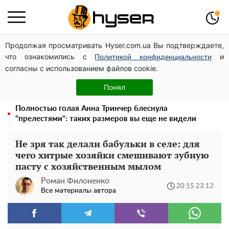
Продолжая просматривать Hyser.com.ua Вы подтверждаете,
Украинская авиатранспортная ассоциация обратилась
что ознакомились с
и
в Минфин с призывом унифицировать
Политикой конфиденциальности
согласны с использованием файлов cookie.
налогообложение авиализинга
Елена Тополя слив видео – это далеко не все:
Понял
фронтмен "Антитела" Тарас Тополя стал следующим
Полностью голая Анна Тринчер блеснула
"прелестями": таких размеров вы еще не видели
Не зря так делали бабульки в селе: для
чего хитрые хозяйки смешивают зубную
пасту с хозяйственным мылом
Роман Филоненко
20:15 23.12
Все материалы автора