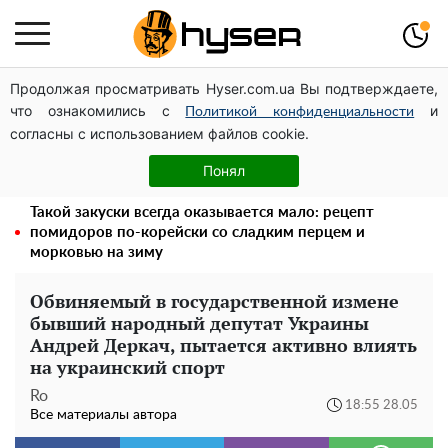
Продолжая просматривать Hyser.com.ua Вы подтверждаете,
Новое убежище для осколков ОПЗЖ: как "Партия
что ознакомились с
и
мира" Новинского снова появилась в информационном
Политикой конфиденциальности
согласны с использованием файлов cookie.
поле
Елена Тополя слив видео – это далеко не все:
Понял
фронтмен "Антитела" Тарас Тополя стал следующим
Такой закуски всегда оказывается мало: рецепт
помидоров по-корейски со сладким перцем и
морковью на зиму
Обвиняемый в государственной измене
бывший народный депутат Украины
Андрей Деркач, пытается активно влиять
на украинский спорт
Ro
18:55 28.05
Все материалы автора