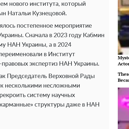
ем нового института, который
сын Натальи Кузнецовой.
оялось постепенное мероприятие
Украины. Сначала в 2023 году Кабмин
му НАН Украины, а в 2024
переименовали в Институт
Myst
Acto
о-правовых экспертиз НАН Украины.
Thes
как Председатель Верховной Рады
Beca
ук несколькими несложными
рекроить систему научных
 «карманные» структуры даже в НАН