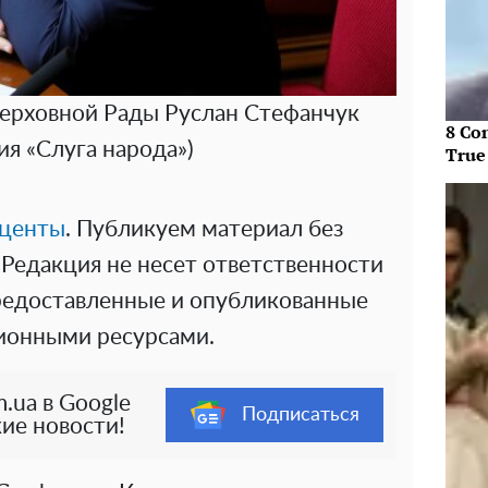
ерховной Рады Руслан Стефанчук
8 Co
ия «Слуга народа»)
True
центы
. Публикуем материал без
Редакция не несет ответственности
предоставленные и опубликованные
онными ресурсами.
.ua в Google
Подписаться
ие новости!