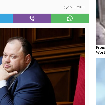
15:55 20.05
From
Worl