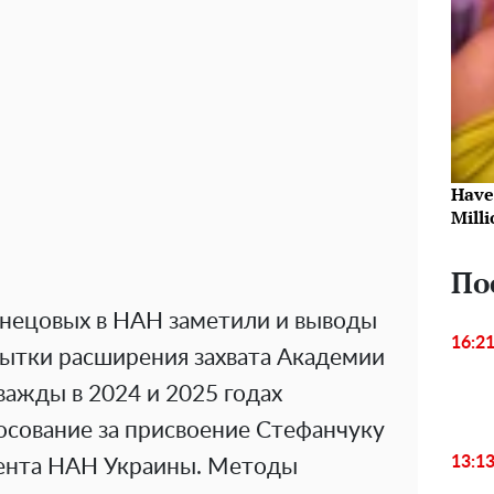
Have
Milli
По
нецовых в НАН заметили и выводы
16:2
ытки расширения захвата Академии
важды в 2024 и 2025 годах
осование за присвоение Стефанчуку
13:1
дента НАН Украины. Методы