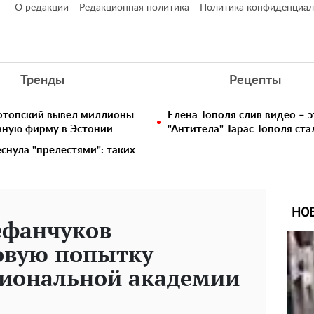
О редакции
Редакционная политика
Политика конфиденциал
Тренды
Рецепты
нотопский вывел миллионы
Елена Тополя слив видео – э
вную фирму в Эстонии
"Антитела" Тарас Тополя ст
снула "прелестями": таких
НО
ефанчуков
овую попытку
циональной академии