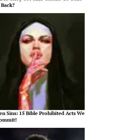
l Back?
n Sins: 15 Bible Prohibited Acts We
Commit!