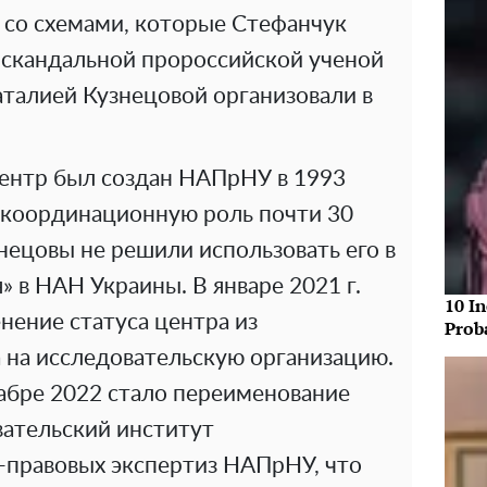
 со схемами, которые Стефанчук
й скандальной пророссийской ученой
алией Кузнецовой организовали в
ентр был создан НАПрНУ в 1993
 координационную роль почти 30
нецовы не решили использовать его в
» в НАН Украины. В январе 2021 г.
10 In
нение статуса центра из
Prob
 на исследовательскую организацию.
бре 2022 стало переименование
вательский институт
о-правовых экспертиз НАПрНУ, что