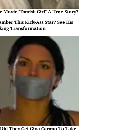
e Movie "Danish Girl" A True Story?
mber This Kick-Ass Star? See His
king Transformation
Did They Get Gina Carano To Take