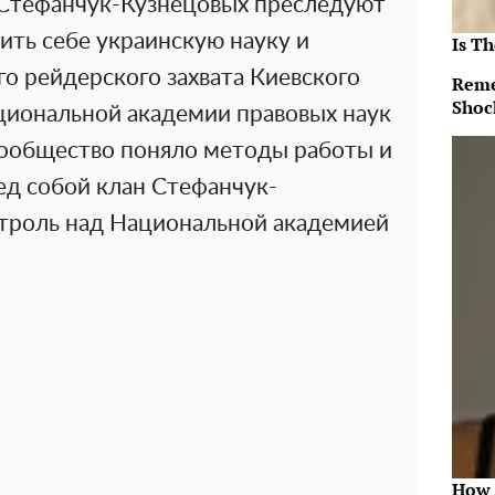
 Стефанчук-Кузнецовых преследуют
ить себе украинскую науку и
Is Th
го рейдерского захвата Киевского
Reme
Shoc
циональной академии правовых наук
ообщество поняло методы работы и
ед собой клан Стефанчук-
троль над Национальной академией
How 