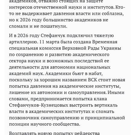
академиков, отважно стоящих на защите
интересов отечественной науки и институтов. Кто-
то не выдерживает давления власти или соблазна,
но к 2026 году большинство академиков не
сломали и не пошатнули.
И в 2026 году Стефанчук подключил тяжелую
артиллерию. 11 марта была создана Временная
специальная комиссия Верховной Рады Украины
по сохранению и развитию академического
сектора науки и возможных последствий ее
деятельности для автономии национальных
академий наук. Академики бьют в набат,
поскольку за хорошим названием ВСК стоит новая
попытка давления на академические институты,
лишение их автономии и самоуправления. Иными
словами, предпринимается попытка клана
Стефанчуков-Кузнецовых выстроить вертикаль
власти в академических институтах и ​​сломать
позвоночник самоуправлению и принципиальной
позиции научного сообщества.
Возглавлять новую попытку рейдерства