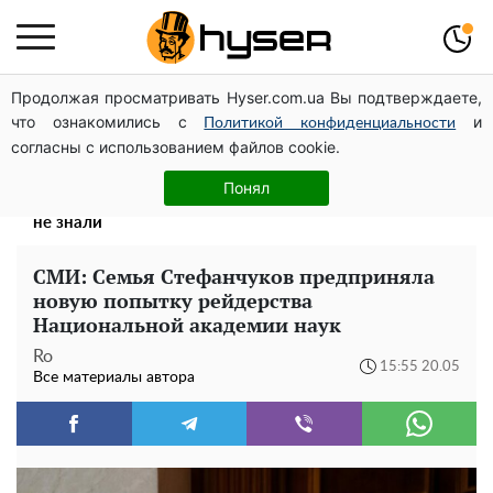
Продолжая просматривать Hyser.com.ua Вы подтверждаете,
Дроны с наценкой: Александр Конотопский вывел
что ознакомились с
и
миллионы оборонного бюджета через фиктивную
Политикой конфиденциальности
согласны с использованием файлов cookie.
фирму в Эстонии
Поэтому и выглядит так молодо: 5 простых и
Понял
любимых блюд Аллы Пугачевой, о которых вы точно
не знали
СМИ: Семья Стефанчуков предприняла
новую попытку рейдерства
Национальной академии наук
Ro
15:55 20.05
Все материалы автора