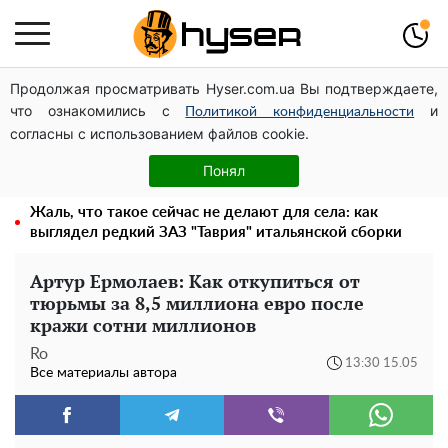
Продолжая просматривать Hyser.com.ua Вы подтверждаете,
Дроны с наценкой: Александр Конотопский вывел
что ознакомились с
и
миллионы оборонного бюджета через фиктивную
Политикой конфиденциальности
согласны с использованием файлов cookie.
фирму в Эстонии
Голая Елена Тополя в интересных позах заставила
Понял
отвисать челюсти: слив видео – было только началом
Жаль, что такое сейчас не делают для села: как
выглядел редкий ЗАЗ "Таврия" итальянской сборки
Артур Ермолаев: Как откупиться от
тюрьмы за 8,5 миллиона евро после
кражи сотни миллионов
Ro
13:30 15.05
Все материалы автора