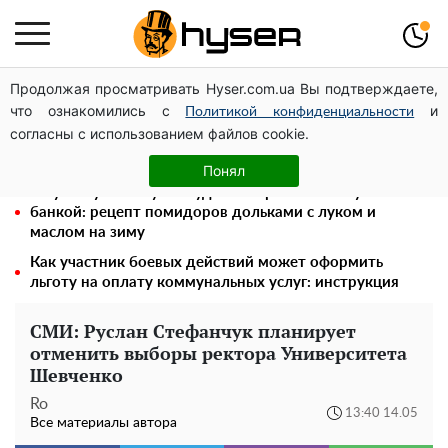
Продолжая просматривать Hyser.com.ua Вы подтверждаете,
Посол ОБСЕ во второй раз посетил место российского
что ознакомились с
и
удара по жилому дому на Подоле
Политикой конфиденциальности
согласны с использованием файлов cookie.
Полностью голая Анна Тринчер блеснула
"прелестями": таких размеров вы еще не видели
Понял
Такую вкуснятину вы будете открывать банку за
банкой: рецепт помидоров дольками с луком и
маслом на зиму
Как участник боевых действий может оформить
льготу на оплату коммунальных услуг: инструкция
СМИ: Руслан Стефанчук планирует
отменить выборы ректора Университета
Шевченко
Ro
13:40 14.05
Все материалы автора