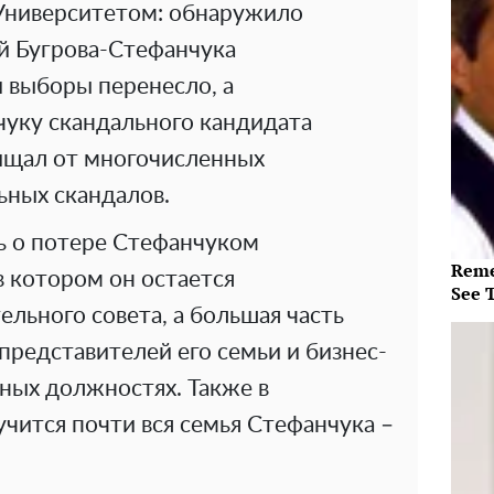
Университетом: обнаружило
й Бугрова-Стефанчука
 выборы перенесло, а
уку скандального кандидата
щищал от многочисленных
ьных скандалов.
ь о потере Стефанчуком
Reme
 котором он остается
See 
льного совета, а большая часть
редставителей его семьи и бизнес-
зных должностях. Также в
учится почти вся семья Стефанчука –