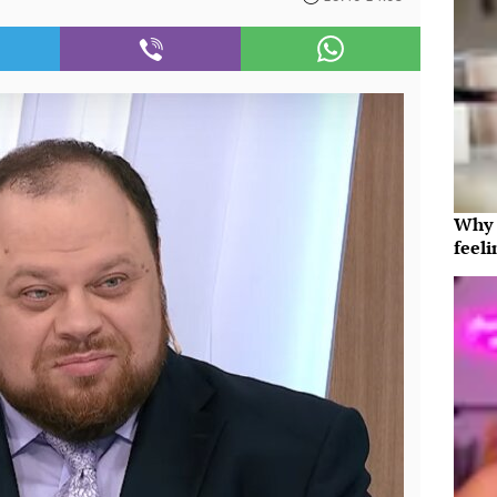
Why t
feeli