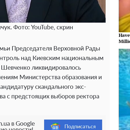
чук. Фото: YouTube, скрин
Have
Milli
мьи Председателя Верховной Рады
онтроль над Киевским национальным
а Шевченко ликвидировалось
ениям Министерства образования и
андидатуру скандального экс-
ва с предстоящих выборов ректора
.ua в Google
Подписаться
ие новости!