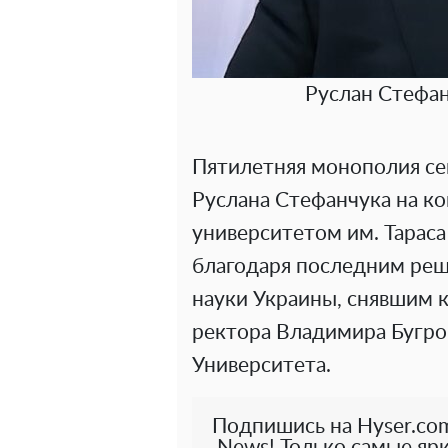
Руслан Стефан
Пятилетняя монополия се
Руслана Стефанчука на к
университетом им. Тарас
благодаря последним реш
науки Украины, снявшим к
ректора Владимира Бугро
Университета.
Подпишись на Hyser.com
News! Только самые ярк