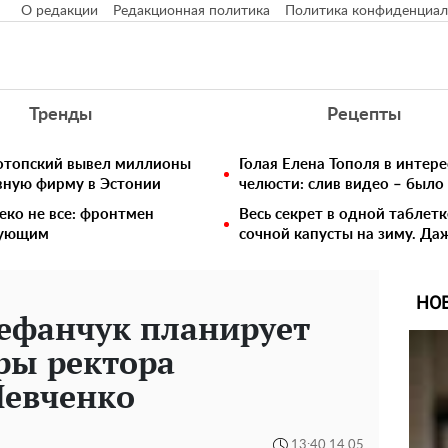
О редакции
Редакционная политика
Политика конфиденциал
Тренды
Рецепты
нотопский вывел миллионы
Голая Елена Тополя в интере
вную фирму в Эстонии
челюсти: слив видео – было
еко не все: фронтмен
Весь секрет в одной таблет
едующим
сочной капусты на зиму. Да
НО
ефанчук планирует
ры ректора
Шевченко
13:40 14.05