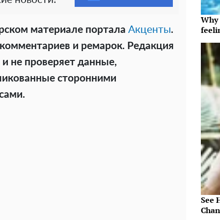
Why t
feeli
орском материале портала
Акценты
.
комментариев и ремарок. Редакция
 и не проверяет данные,
ликованные сторонними
сами.
See 
Chan