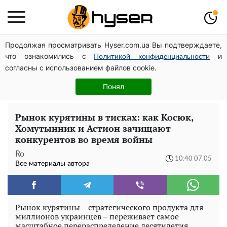
Продолжая просматривать Hyser.com.ua Вы подтверждаете,
Голая Елена Тополя в интересных позах заставила
что ознакомились с
и
отвисать челюсти: слив видео – было только началом
Политикой конфиденциальности
согласны с использованием файлов cookie.
Весь секрет в одной таблетке аспирина: рецепт
хрустящей и сочной капусты на зиму. Даже пяти банок
Понял
вам будет мало
Рынок курятины в тисках: как Косюк,
Хомутынник и Астион зачищают
конкурентов во время войны
Ro
10:40 07.05
Все материалы автора
Рынок курятины – стратегического продукта для
миллионов украинцев – переживает самое
масштабное перераспределение десятилетия.