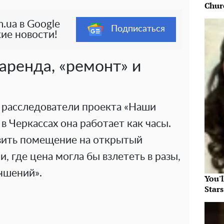
Chur
.ua в Google
Подписаться
ие новости!
аренда, «ремонт» и
 расследователи проекта «Наши
 в Черкассах она работает как часы.
вить помещение на открытый
, где цена могла бы взлететь в разы,
чшений».
You'
Star