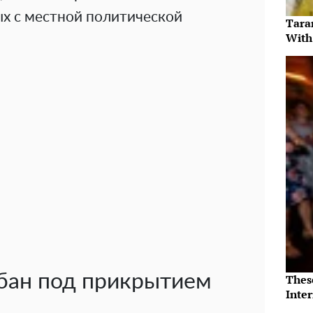
ных с местной политической
Tara
With
бан под прикрытием
Thes
Inte