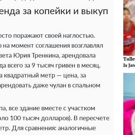
енда за копейки и выкуп
осто поражают своей наглостью.
ю на момент соглашения возглавлял
вета Юрия Тренкина, арендовала
Tall
Is J
 всего за 9 тысяч гривен в месяц.
а квадратный метр — цена, за
арендовать даже чулан в спальном
а, все здание вместе с участком
коло 100 тысяч долларов). В пересчете
етр. Для сравнения: аналогичные