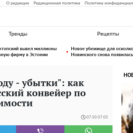
О редакции
Редакционная политика
Политика конфиденциал
Тренды
Рецепты
нотопский вывел миллионы
Новое убежище для осколко
вную фирму в Эстонии
Новинского снова появилас
НО
оду - убытки": как
сский конвейер по
имости
07:50 07.05