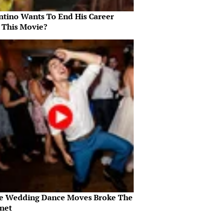
ntino Wants To End His Career
 This Movie?
e Wedding Dance Moves Broke The
rnet