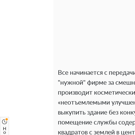
Все начинается с передач
"нужной" фирме за смешн
производит косметический
«неотъемлемыми улучшени
выкупить здание без кон
помещение службы соде
квадратов с землей в цен