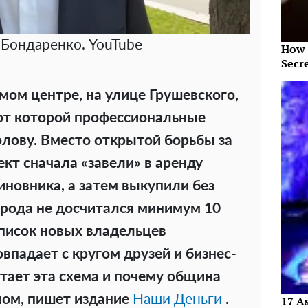
Бондаренко. YouTube
How 
Secr
мом центре, на улице Грушевского,
 от которой профессиональные
олову. Вместо открытой борьбы за
кт сначала «завели» в аренду
иновника, а затем выкупили без
орода не досчитался минимум 10
список новых владельцев
впадает с кругом друзей и бизнес-
отает эта схема и почему община
ном, пишет издание
Наши Деньги
.
17 As