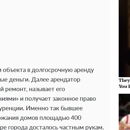
и объекта в долгосрочную аренду
ые деньги. Далее арендатор
They
You 
 ремонт, называет его
ями» и получает законное право
куренции. Именно так бывшее
ржания домов площадью 400
тре города досталось частным рукам.