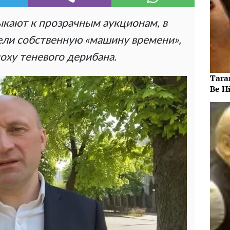
ыкают к прозрачным аукционам, в
рели собственную «машину времени»,
оху теневого дерибана.
Taran
Be Hi