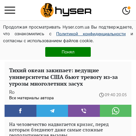
Продолжая просматривать Hyser.com.ua Вы подтверждаете,
Елена Тополя слив видео – это далеко не все:
что ознакомились с
и
фронтмен "Антитела" Тарас Тополя стал следующим
Политикой конфиденциальности
согласны с использованием файлов cookie.
Поэтому и выглядит так молодо: 5 простых и
любимых блюд Аллы Пугачевой, о которых вы точно
Понял
не знали
Тихий океан закипает: ведущие
университеты США бьют тревогу из-за
угрозы многолетних засух
Ro
09:40 20.05
Все материалы автора
На человечество надвигается кризис, перед
которым бледнеют даже самые сложные
геополитические вызовы.