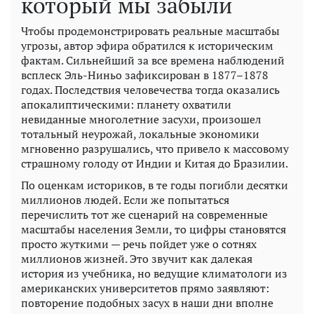
который мы забыли
Чтобы продемонстрировать реальные масштабы
угрозы, автор эфира обратился к историческим
фактам. Сильнейший за все времена наблюдений
всплеск Эль-Ниньо зафиксирован в 1877–1878
годах. Последствия человечества тогда оказались
апокалиптическими: планету охватили
невиданные многолетние засухи, произошел
тотальный неурожай, локальные экономики
мгновенно разрушались, что привело к массовому
страшному голоду от Индии и Китая до Бразилии.
По оценкам историков, в те годы погибли десятки
миллионов людей. Если же попытаться
перечислить тот же сценарий на современные
масштабы населения Земли, то цифры становятся
просто жуткими — речь пойдет уже о сотнях
миллионов жизней. Это звучит как далекая
история из учебника, но ведущие климатологи из
американских университетов прямо заявляют:
повторение подобных засух в наши дни вполне