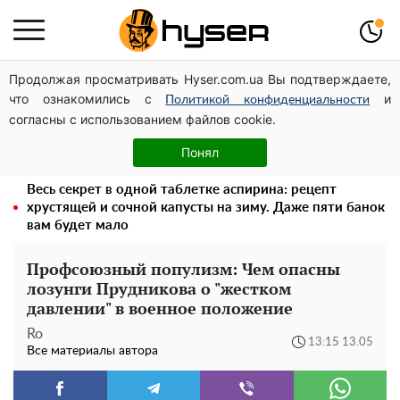
Продолжая просматривать Hyser.com.ua Вы подтверждаете,
Дроны с наценкой: Александр Конотопский вывел
что ознакомились с
и
миллионы оборонного бюджета через фиктивную
Политикой конфиденциальности
согласны с использованием файлов cookie.
фирму в Эстонии
Елена Тополя слив видео – это далеко не все:
Понял
фронтмен "Антитела" Тарас Тополя стал следующим
Весь секрет в одной таблетке аспирина: рецепт
хрустящей и сочной капусты на зиму. Даже пяти банок
вам будет мало
Профсоюзный популизм: Чем опасны
лозунги Прудникова о "жестком
давлении" в военное положение
Ro
13:15 13.05
Все материалы автора