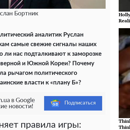
слан Бортник
Holl
Reali
политический аналитик Руслан
кам самые свежие сигналы наших
о ли нас подталкивают к заморозке
еверной и Южной Кореи? Почему
ла рычагом политического
аинские власти к «плану Б»?
.ua в Google
Подписаться
ие новости!
Thin
яет правила игры:
Thin