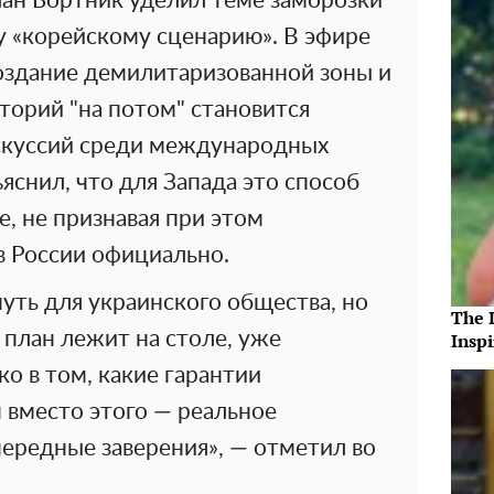
ан Бортник уделил теме заморозки
у «корейскому сценарию». В эфире
создание демилитаризованной зоны и
торий "на потом" становится
скуссий среди международных
яснил, что для Запада это способ
, не признавая при этом
в России официально.
уть для украинского общества, но
The 
 план лежит на столе, уже
Insp
о в том, какие гарантии
 вместо этого — реальное
ередные заверения», — отметил во