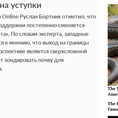
на уступки
a Online Руслан Бортник отметил, что
оддержки постепенно сменяется
та». По словам эксперта, западные
я к мнению, что выход на границы
рспективе является сверхсложной
т зондировать почву для
.
The 
Anac
The 
Came