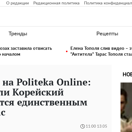
О редакции
Редакционная политика
Политика конфиденциал
Тренды
Рецепты
озах заставила отвисать
Елена Тополя слив видео – э
о началом
"Антитела" Тарас Тополя ст
НО
на Politeka Online:
ли Корейский
ется единственным
с
11:00 13.05