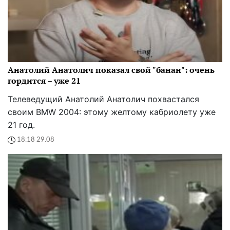
Анатолий Анатолич показал свой "банан": очень
гордится – уже 21
Телеведущий Анатолий Анатолич похвастался
своим BMW 2004: этому желтому кабриолету уже
21 год.
18:18 29.08