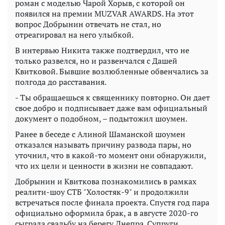
роман с моделью Чарой Хорыв, с которой он
появился на премии MUZVAR AWARDS. На этот
вопрос Добрынин отвечать не стал, но
отреагировал на него улыбкой.
В интервью Никита также подтвердил, что не
только развелся, но и развенчался с Дашей
Квитковой. Бывшие возлюбленные обвенчались за
полгода до расставания.
- Ты обращаешься к священнику повторно. Он дает
свое добро и подписывает даже вам официальный
документ о подобном, – подытожил шоумен.
Ранее в беседе с Алиной Шаманской шоумен
отказался называть причину развода пары, но
уточнил, что в какой-то момент они обнаружили,
что их цели и ценности в жизни не совпадают.
Добрынин и Квиткова познакомились в рамках
реалити-шоу СТБ "Холостяк-9" и продолжили
встречаться после финала проекта. Спустя год пара
официально оформила брак, а в августе 2020-го
сыграла свадьбу на берегу Днепра. Супруги