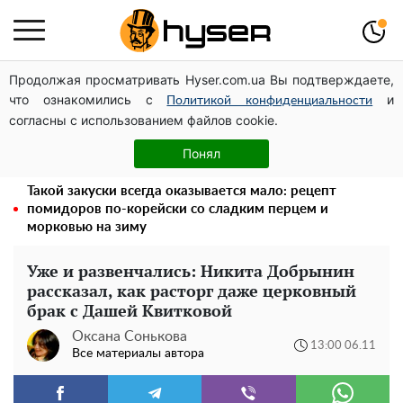
Продолжая просматривать Hyser.com.ua Вы подтверждаете,
Новое убежище для осколков ОПЗЖ: как "Партия
что ознакомились с
и
мира" Новинского снова появилась в информационном
Политикой конфиденциальности
согласны с использованием файлов cookie.
поле
Как участник боевых действий может оформить
Понял
льготу на оплату коммунальных услуг: инструкция
Такой закуски всегда оказывается мало: рецепт
помидоров по-корейски со сладким перцем и
морковью на зиму
Уже и развенчались: Никита Добрынин
рассказал, как расторг даже церковный
брак с Дашей Квитковой
Оксана Сонькова
13:00 06.11
Все материалы автора