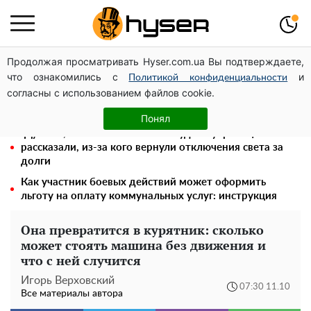
Продолжая просматривать Hyser.com.ua Вы подтверждаете,
Елена Тополя слив видео – это далеко не все:
что ознакомились с
и
фронтмен "Антитела" Тарас Тополя стал следующим
Политикой конфиденциальности
согласны с использованием файлов cookie.
"Холостячка" Ксения Мишина перестаралась и
блеснула зоной бикини: слишком широко раздвинула
Понял
"Думали, что за это ничего не будет": украинцам
рассказали, из-за кого вернули отключения света за
долги
Как участник боевых действий может оформить
льготу на оплату коммунальных услуг: инструкция
Она превратится в курятник: сколько
может стоять машина без движения и
что с ней случится
Игорь Верховский
07:30 11.10
Все материалы автора