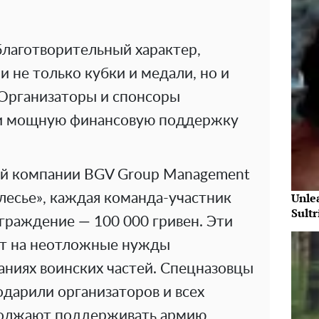
благотворительный характер,
и не только кубки и медали, но и
 Организаторы и спонсоры
и мощную финансовую поддержку
ой компании BGV Group Management
Unle
лесье», каждая команда-участник
Sultr
граждение — 100 000 гривен. Эти
ут на неотложные нужды
аниях воинских частей. Спецназовцы
дарили организаторов и всех
должают поддерживать армию