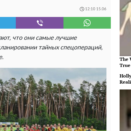
12:10 15.06
ют, что они самые лучшие
планировании тайных спецопераций,
е.
The 
True
Holl
Reali