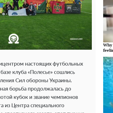
Why t
feeli
пицентром настоящих футбольных
й базе клуба «Полесье» сошлись
ления Сил обороны Украины.
ная борьба продолжалась до
отой кубок и звание чемпионов
а из Центра специального