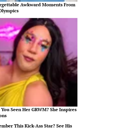
rgettable Awkward Moments From
Olympics
 You Seen Her GRWM? She Inspires
ons
mber This Kick-Ass Star? See His