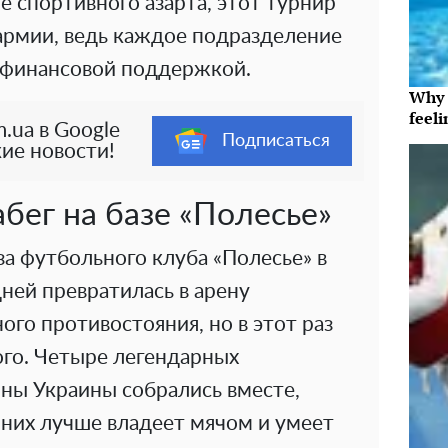
е спортивного азарта, этот турнир
армии, ведь каждое подразделение
 финансовой поддержкой.
Why t
feeli
.ua в Google
Подписаться
ие новости!
бег на базе «Полесье»
а футбольного клуба «Полесье» в
ней превратилась в арену
го противостояния, но в этот раз
го. Четыре легендарных
ны Украины собрались вместе,
 них лучше владеет мячом и умеет