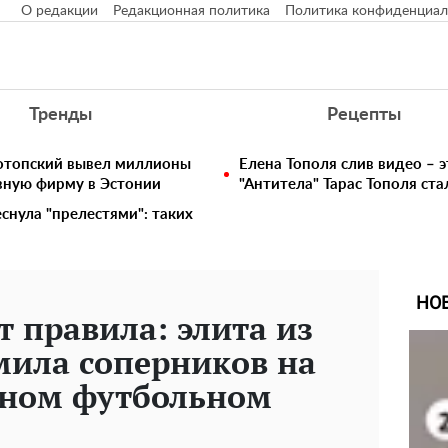
О редакции
Редакционная политика
Политика конфиденциал
Тренды
Рецепты
нотопский вывел миллионы
Елена Тополя слив видео – э
вную фирму в Эстонии
"Антитела" Тарас Тополя ст
снула "прелестями": таких
НО
т правила: элита из
мила соперников на
ьном футбольном