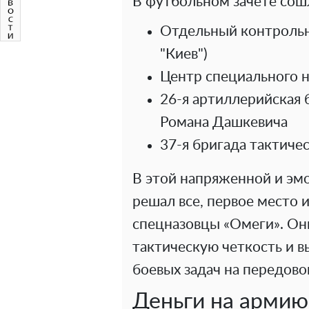
В футбольном зачете сош
Отдельный контрольн
"Киев")
Центр специального 
26-я артиллерийская 
Романа Дашкевича
37-я бригада тактиче
В этой напряженной и эмо
решал все, первое место 
спецназовцы «Омеги». Он
тактическую четкость и в
боевых задач на передово
Деньги на армию: