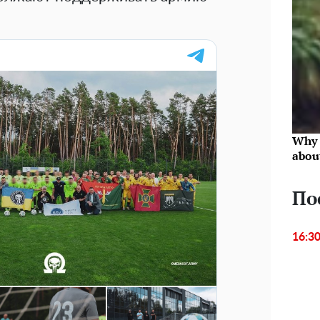
Why 
abou
По
16:3