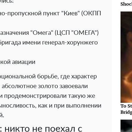
лись:
Shoc
о-пропускной пункт "Киев" (ОКПП
назначения "Омега" (ЦСП "ОМЕГА")
бригада имени генерал-хорунжего
ской авиации
циональной борьбе, где характер
и абсолютное золото завоевали
и продемонстрировали такую ​​же
To S
ыносливость, как и при выполнении
Brid
й.
 никто не поехал с