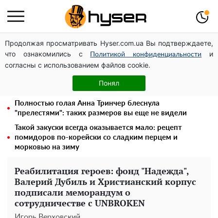
Продолжая просматривать Hyser.com.ua Вы подтверждаете,
Дроны с наценкой: Александр Конотопский вывел
что ознакомились с
и
миллионы оборонного бюджета через фиктивную
Политикой конфиденциальности
согласны с использованием файлов cookie.
фирму в Эстонии
Елена Тополя слив видео – это далеко не все:
Понял
фронтмен "Антитела" Тарас Тополя стал следующим
Полностью голая Анна Тринчер блеснула
"прелестями": таких размеров вы еще не видели
Такой закуски всегда оказывается мало: рецепт
помидоров по-корейски со сладким перцем и
морковью на зиму
Реабилитация героев: фонд "Надежда",
Валерий Дубиль и Христианский корпус
подписали меморандум о
сотрудничестве с UNBROKEN
Игорь Верховский