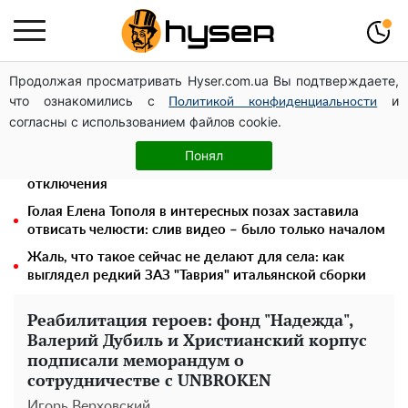
Продолжая просматривать Hyser.com.ua Вы подтверждаете,
Украинская авиатранспортная ассоциация обратилась
что ознакомились с
и
в Минфин с призывом унифицировать
Политикой конфиденциальности
согласны с использованием файлов cookie.
налогообложение авиализинга
Месяц без света, лютый холод и коммунальные
Понял
платежи на тысячи гривен: народ "ломают" в
отключения
Голая Елена Тополя в интересных позах заставила
отвисать челюсти: слив видео – было только началом
Жаль, что такое сейчас не делают для села: как
выглядел редкий ЗАЗ "Таврия" итальянской сборки
Реабилитация героев: фонд "Надежда",
Валерий Дубиль и Христианский корпус
подписали меморандум о
сотрудничестве с UNBROKEN
Игорь Верховский