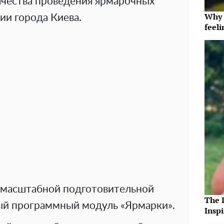
ачества проведения ярмарочных
Why t
ии города Киева.
feeli
 масштабной подготовительной
The 
ый программный модуль «Ярмарки».
Insp