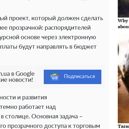
ный проект, который должен сделать
Why 
abou
ее прозрачной: распорядителей
курсной основе через электронную
 платы будут направлять в бюджет
.ua в Google
Подписаться
ие новости!
ости и развития
темно работает над
 столице. Основная задача –
го прозрачного доступа к торговым
Taran