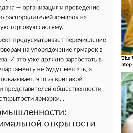
адача — организация и проведение
ю распорядителей ярмарок на
ную торговую систему.
роект предусматривает перечисление
говорам на упорядочение ярмарок в
The 
а. И это уже должно заработать в
Stop
партаменту не будут мешать, а
показывает, что за критикой
и представителей общественности
 открытости ярмарки…
омышленности:
имальной открытости