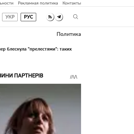
ьности
Рекламная политика
Контакты
УКР
РУС
Политика
ер блеснула "прелестями": таких
ВИНИ ПАРТНЕРІВ