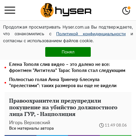
Продолжая просматривать Hyser.com.ua Вы подтверждаете,
Дроны с наценкой: Александр Конотопский вывел
что ознакомились с
и
миллионы оборонного бюджета через фиктивную
Политикой конфиденциальности
согласны с использованием файлов cookie.
фирму в Эстонии
Голая Елена Тополя в интересных позах заставила
Понял
отвисать челюсти: слив видео – было только началом
Елена Тополя слив видео – это далеко не все:
фронтмен "Антитела" Тарас Тополя стал следующим
Полностью голая Анна Тринчер блеснула
"прелестями": таких размеров вы еще не видели
Правоохранители предупредили
покушение на убийство должностного
лица ГУР, - Нацполиция
Игорь Верховский
11:49 08.06
Все материалы автора