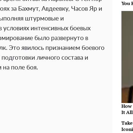
You 
оях за Бахмут, Авдеевку, Часов Яр и
 выполняя штурмовые и
в условиях интенсивных боевых
рмирование было развернуто в
к. Это явилось признанием боевого
подготовки личного состава и
 на поле боя.
How 
It Al
Take
Icon