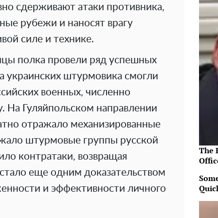
но сдерживают атаки противника,
ые рубежи и наносят врагу
вой силе и технике.
ойцы полка провели ряд успешных
ва украинских штурмовика смогли
ссийских военных, численно
у. На Гуляйпольском направлении
атно отражало механизированные
ожало штурмовые группы русской
The R
ило контратаки, возвращая
Offic
 стало еще одним доказательством
Some
Quic
женности и эффективности личного