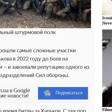
Iconi
Neve
льный штурмовой полк
рошли самые сложные участки
кова в 2022 году до боев на
 – и завоевали репутацию одного из
одразделений Сил обороны.
.ua в Google
Подписаться
ие новости!
Film
 время битвы за Харьков. С тех пор