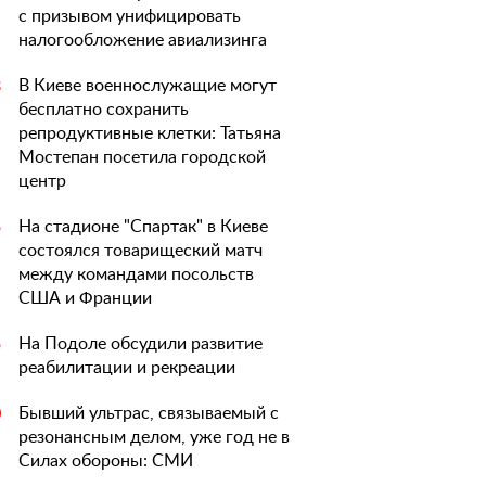
с призывом унифицировать
налогообложение авиализинга
В Киеве военнослужащие могут
3
бесплатно сохранить
репродуктивные клетки: Татьяна
Мостепан посетила городской
центр
На стадионе "Спартак" в Киеве
5
состоялся товарищеский матч
между командами посольств
США и Франции
На Подоле обсудили развитие
5
реабилитации и рекреации
Бывший ультрас, связываемый с
0
резонансным делом, уже год не в
Силах обороны: СМИ