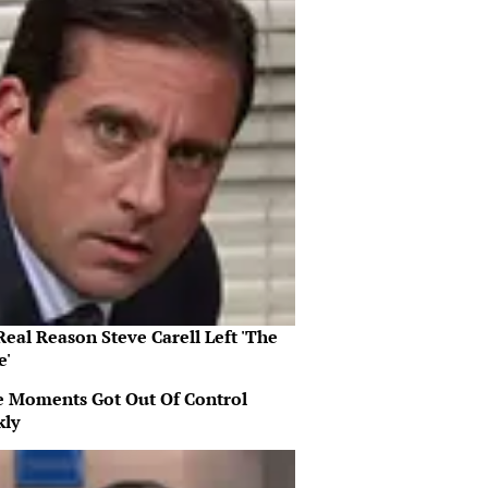
eal Reason Steve Carell Left 'The
e'
 Moments Got Out Of Control
kly