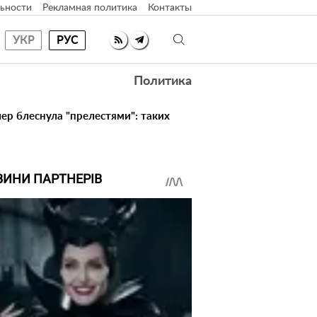
ьности
Рекламная политика
Контакты
УКР
РУС
Политика
ер блеснула "прелестями": таких
ВИНИ ПАРТНЕРІВ