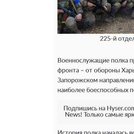
225-й отде
Военнослужащие полка п
фронта – от обороны Харь
Запорожском направлении
наиболее боеспособных п
Подпишись на Hyser.com
News! Только самые ярк
История полка началась во