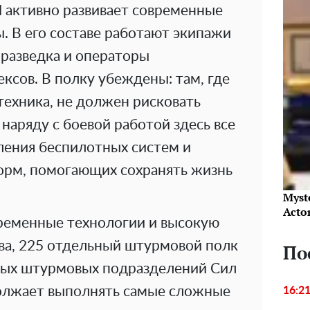
 активно развивает современные
. В его составе работают экипажи
оразведка и операторы
ксов. В полку убеждены: там, где
техника, не должен рисковать
наряду с боевой работой здесь все
ления беспилотных систем и
орм, помогающих сохранять жизнь
Myst
Acto
временные технологии и высокую
ва, 225 отдельный штурмовой полк
По
вых штурмовых подразделений Сил
олжает выполнять самые сложные
16:2