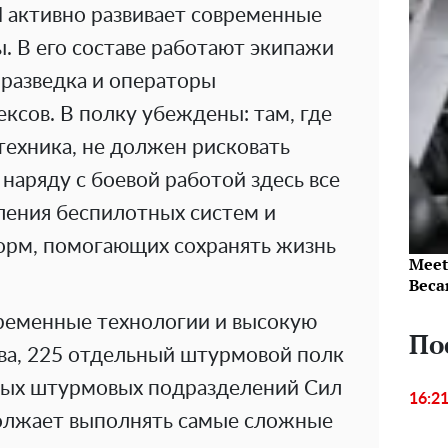
 активно развивает современные
. В его составе работают экипажи
оразведка и операторы
ксов. В полку убеждены: там, где
техника, не должен рисковать
наряду с боевой работой здесь все
ления беспилотных систем и
орм, помогающих сохранять жизнь
Meet
Beca
временные технологии и высокую
По
ва, 225 отдельный штурмовой полк
вых штурмовых подразделений Сил
16:2
олжает выполнять самые сложные