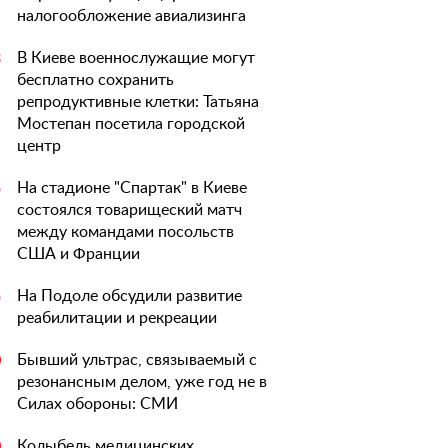
налогообложение авиализинга
В Киеве военнослужащие могут
3
бесплатно сохранить
репродуктивные клетки: Татьяна
Мостепан посетила городской
центр
На стадионе "Спартак" в Киеве
5
состоялся товарищеский матч
между командами посольств
США и Франции
На Подоле обсудили развитие
5
реабилитации и рекреации
Бывший ультрас, связываемый с
0
резонансным делом, уже год не в
Силах обороны: СМИ
Колыбель медицинских
0