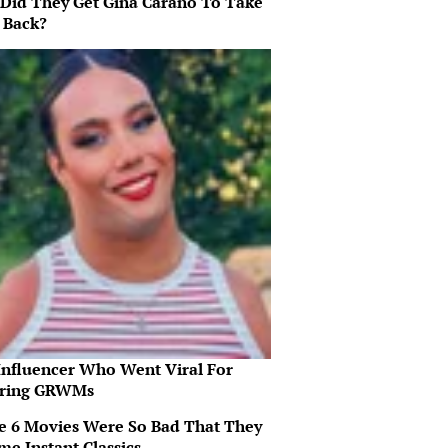
Did They Get Gina Carano To Take
l Back?
Influencer Who Went Viral For
iring GRWMs
e 6 Movies Were So Bad That They
me Instant Classics