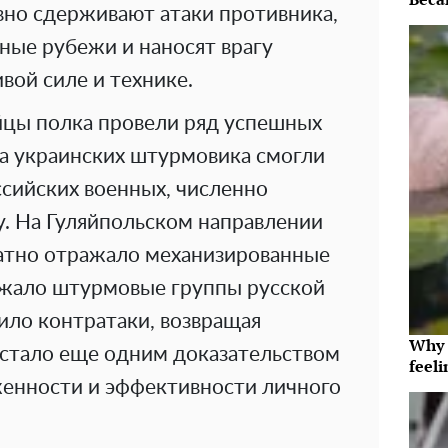
но сдерживают атаки противника,
ые рубежи и наносят врагу
вой силе и технике.
ойцы полка провели ряд успешных
ва украинских штурмовика смогли
ссийских военных, численно
у. На Гуляйпольском направлении
атно отражало механизированные
ожало штурмовые группы русской
ило контратаки, возвращая
Why t
 стало еще одним доказательством
feeli
женности и эффективности личного