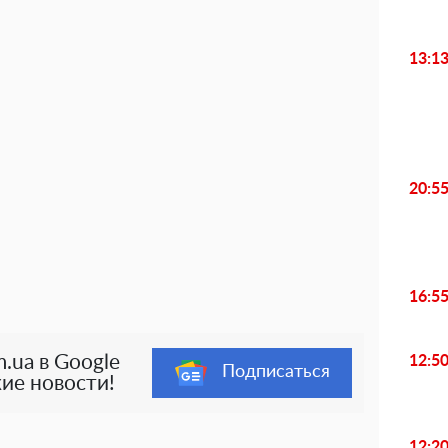
13:1
20:5
16:5
.ua в Google
12:5
Подписаться
ие новости!
12:2