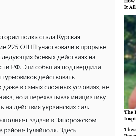
How 
It Al
тории полка стала Курская
ие 225 ОШП участвовали в прорыве
следующих боевых действиях на
сти РФ. Эти события подтвердили
штурмовиков действовать
 даже в самых сложных условиях, не
ика, но и перехватывая инициативу
ть на действия украинских сил.
The 
Insp
выполняет задачи в Запорожском
Thes
в районе Гуляйполя. Здесь
Beca