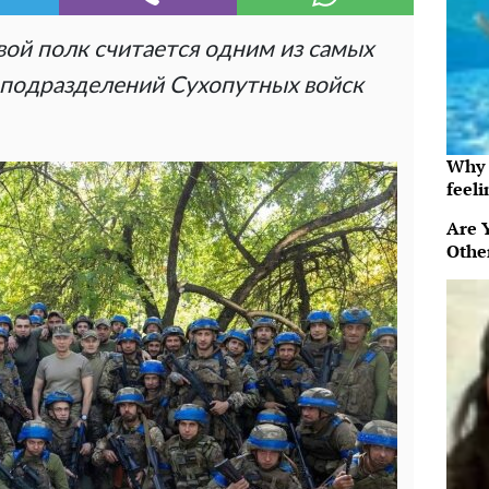
ой полк считается одним из самых
подразделений Сухопутных войск
Why t
feeli
Are 
Othe