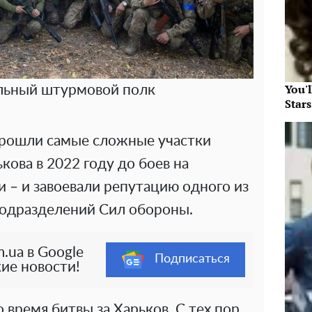
You'
льный штурмовой полк
Star
рошли самые сложные участки
кова в 2022 году до боев на
 – и завоевали репутацию одного из
одразделений Сил обороны.
.ua в Google
Подписаться
ие новости!
 время битвы за Харьков. С тех пор