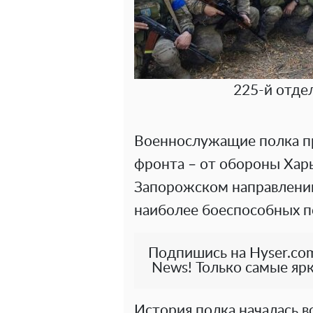
225-й отде
Военнослужащие полка п
фронта – от обороны Харь
Запорожском направлении
наиболее боеспособных п
Подпишись на Hyser.com
News! Только самые ярк
История полка началась во