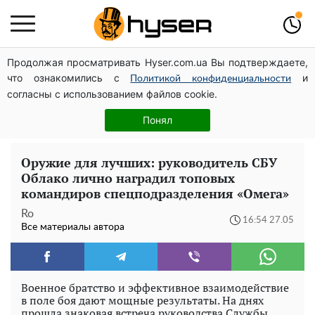
Продолжая просматривать Hyser.com.ua Вы подтверждаете,
Дроны с наценкой: Александр Конотопский вывел
что ознакомились с
и
миллионы оборонного бюджета через фиктивную
Политикой конфиденциальности
согласны с использованием файлов cookie.
фирму в Эстонии
Полностью голая Анна Тринчер блеснула
Понял
"прелестями": таких размеров вы еще не видели
Оружие для лучших: руководитель СБУ
Облако лично наградил топовых
командиров спецподразделения «Омега»
Ro
16:54 27.05
Все материалы автора
Военное братство и эффективное взаимодействие
в поле боя дают мощные результаты. На днях
прошла знаковая встреча руководства Службы