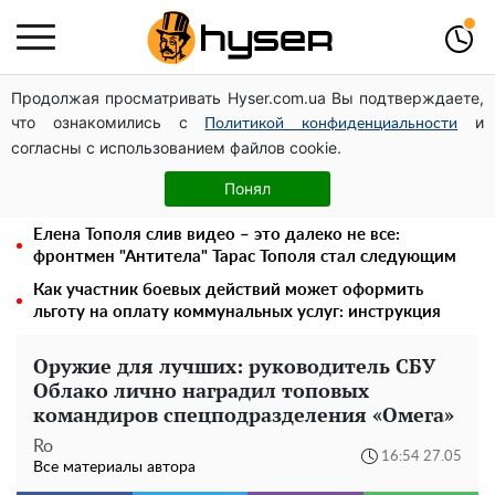
Продолжая просматривать Hyser.com.ua Вы подтверждаете,
Дроны с наценкой: Александр Конотопский вывел
что ознакомились с
и
миллионы оборонного бюджета через фиктивную
Политикой конфиденциальности
согласны с использованием файлов cookie.
фирму в Эстонии
Голая Елена Тополя в интересных позах заставила
Понял
отвисать челюсти: слив видео – было только началом
Елена Тополя слив видео – это далеко не все:
фронтмен "Антитела" Тарас Тополя стал следующим
Как участник боевых действий может оформить
льготу на оплату коммунальных услуг: инструкция
Оружие для лучших: руководитель СБУ
Облако лично наградил топовых
командиров спецподразделения «Омега»
Ro
16:54 27.05
Все материалы автора