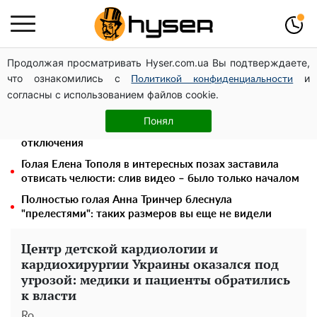
Продолжая просматривать Hyser.com.ua Вы подтверждаете,
Украинская авиатранспортная ассоциация обратилась
что ознакомились с
и
в Минфин с призывом унифицировать
Политикой конфиденциальности
согласны с использованием файлов cookie.
налогообложение авиализинга
Месяц без света, лютый холод и коммунальные
Понял
платежи на тысячи гривен: народ "ломают" в
отключения
Голая Елена Тополя в интересных позах заставила
отвисать челюсти: слив видео – было только началом
Полностью голая Анна Тринчер блеснула
"прелестями": таких размеров вы еще не видели
Центр детской кардиологии и
кардиохирургии Украины оказался под
угрозой: медики и пациенты обратились
к власти
Ro