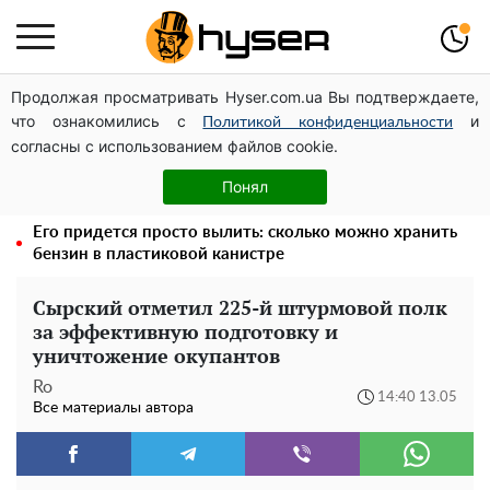
Продолжая просматривать Hyser.com.ua Вы подтверждаете,
Посол ОБСЕ во второй раз посетил место российского
что ознакомились с
и
удара по жилому дому на Подоле
Политикой конфиденциальности
согласны с использованием файлов cookie.
Дроны с наценкой: Александр Конотопский вывел
миллионы оборонного бюджета через фиктивную
Понял
фирму в Эстонии
Его придется просто вылить: сколько можно хранить
бензин в пластиковой канистре
Сырский отметил 225-й штурмовой полк
за эффективную подготовку и
уничтожение окупантов
Ro
14:40 13.05
Все материалы автора