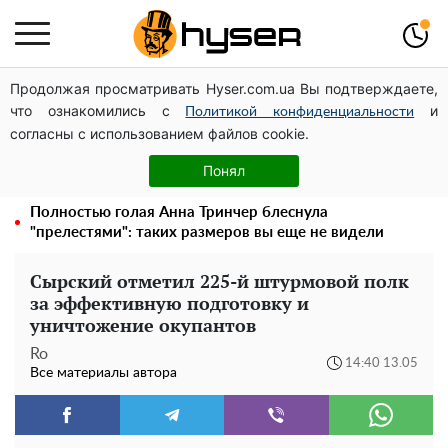
Продолжая просматривать Hyser.com.ua Вы подтверждаете,
Дроны с наценкой: Александр Конотопский вывел
что ознакомились с
и
миллионы оборонного бюджета через фиктивную
Политикой конфиденциальности
согласны с использованием файлов cookie.
фирму в Эстонии
Голая Елена Тополя в интересных позах заставила
Понял
отвисать челюсти: слив видео – было только началом
Полностью голая Анна Тринчер блеснула
"прелестями": таких размеров вы еще не видели
Сырский отметил 225-й штурмовой полк
за эффективную подготовку и
уничтожение окупантов
Ro
14:40 13.05
Все материалы автора