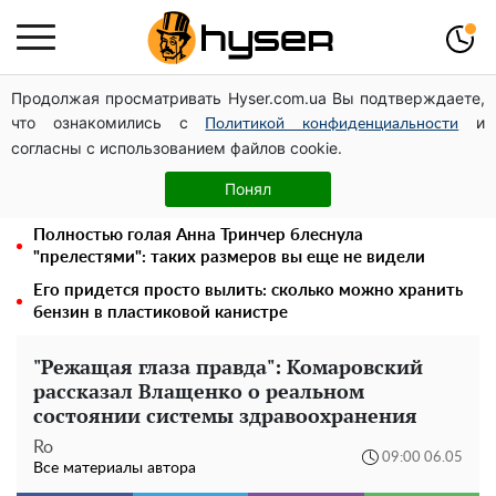
Продолжая просматривать Hyser.com.ua Вы подтверждаете,
Дроны с наценкой: Александр Конотопский вывел
что ознакомились с
и
миллионы оборонного бюджета через фиктивную
Политикой конфиденциальности
согласны с использованием файлов cookie.
фирму в Эстонии
Голая Елена Тополя в интересных позах заставила
Понял
отвисать челюсти: слив видео – было только началом
Полностью голая Анна Тринчер блеснула
"прелестями": таких размеров вы еще не видели
Его придется просто вылить: сколько можно хранить
бензин в пластиковой канистре
"Режащая глаза правда": Комаровский
рассказал Влащенко о реальном
состоянии системы здравоохранения
Ro
09:00 06.05
Все материалы автора