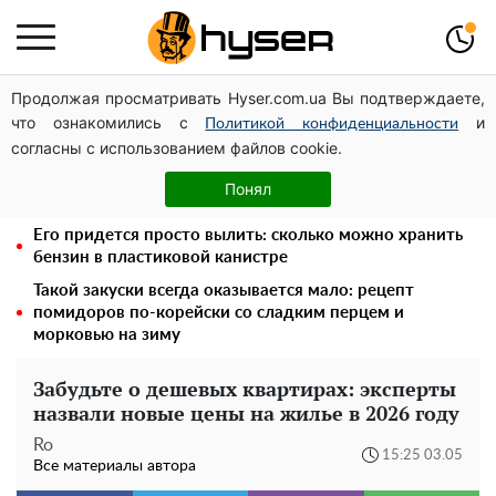
Продолжая просматривать Hyser.com.ua Вы подтверждаете,
Дроны с наценкой: Александр Конотопский вывел
что ознакомились с
и
миллионы оборонного бюджета через фиктивную
Политикой конфиденциальности
согласны с использованием файлов cookie.
фирму в Эстонии
Полностью голая Анна Тринчер блеснула
Понял
"прелестями": таких размеров вы еще не видели
Его придется просто вылить: сколько можно хранить
бензин в пластиковой канистре
Такой закуски всегда оказывается мало: рецепт
помидоров по-корейски со сладким перцем и
морковью на зиму
Забудьте о дешевых квартирах: эксперты
назвали новые цены на жилье в 2026 году
Ro
15:25 03.05
Все материалы автора