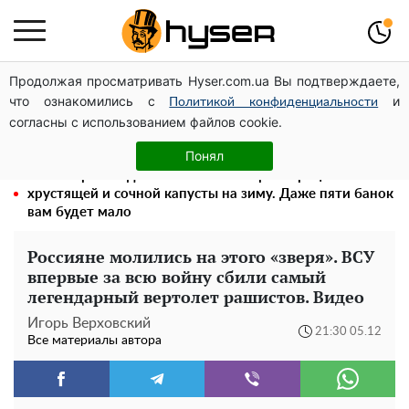
Продолжая просматривать Hyser.com.ua Вы подтверждаете,
Может ли Почтовая площадь стать главной точкой
что ознакомились с
и
входа в исторический Киев
Политикой конфиденциальности
согласны с использованием файлов cookie.
Полностью голая Анна Тринчер блеснула
"прелестями": таких размеров вы еще не видели
Понял
Весь секрет в одной таблетке аспирина: рецепт
хрустящей и сочной капусты на зиму. Даже пяти банок
вам будет мало
Россияне молились на этого «зверя». ВСУ
впервые за всю войну сбили самый
легендарный вертолет рашистов. Видео
Игорь Верховский
21:30 05.12
Все материалы автора