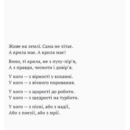
Живе на землі. Сама не літає.
А крила має. А крила має!
Вони, ті крила, не з пуху-пір"я,
А з правди, чесноти і довір"я.
У кого — з вірності у коханні.
У кого — з вічного поривання.
У кого — з щирості до роботи.
У кого — з щедрості на турботи.
У кого — з пісні, або з надії,
Або з поезії, або з мрії.