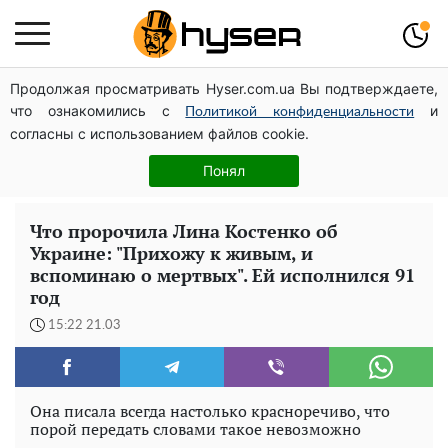
Продолжая просматривать Hyser.com.ua Вы подтверждаете,
Как участник боевых действий может оформить
что ознакомились с
и
льготу на оплату коммунальных услуг: инструкция
Политикой конфиденциальности
согласны с использованием файлов cookie.
Весь секрет в одной таблетке аспирина: рецепт
хрустящей и сочной капусты на зиму. Даже пяти банок
Понял
вам будет мало
Что пророчила Лина Костенко об
Украине: "Прихожу к живым, и
вспоминаю о мертвых". Ей исполнился 91
год
15:22 21.03
Она писала всегда настолько красноречиво, что
порой передать словами такое невозможно