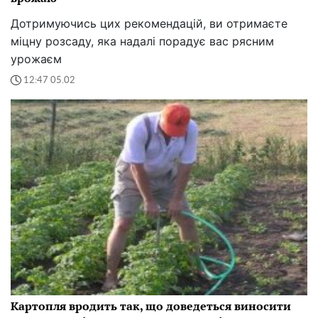
Картопля вродить так, що доведеться виносити
десятками відер: секрети городників щодо
вирощування коренеплоду
Дотримуючись цих рекомендацій, можна значно
підвищити продуктивність культури та забезпечити
себе смачними та корисними бульбами на весь рік
13:01 03.02