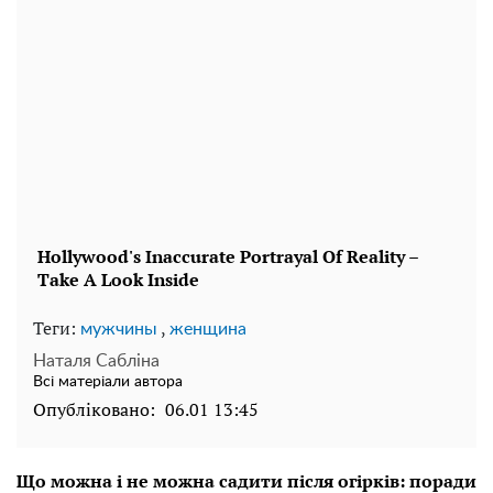
Теги:
,
мужчины
женщина
Наталя Сабліна
Всі матеріали автора
Опубліковано:
06.01 13:45
Що можна і не можна садити після огірків: поради
щодо відновлення ґрунту
Після огірків важливо уважно підходити до вибору
культур для посадки, щоб не погіршити стан ґрунту
12:26 06.02