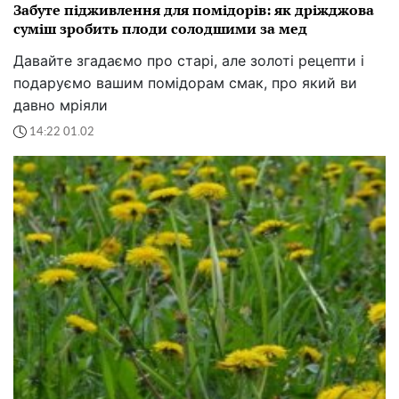
Як перемогти кульбаби на присадибній ділянці:
перевірені способи, щоб бур'ян зник назавжди
У боротьбі з цим упертим бур'яном головне -
наполегливість. Чим швидше ви почнете діяти, тим
легше буде впоратися із "загарбниками"
12:23 23.01