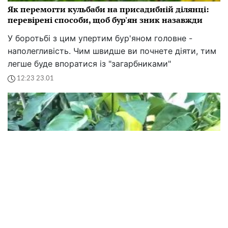
Ідеальні сусіди для перцю: секрети успішного
вирощування у теплиці
Секрет успішного городництва простий: увага до
деталей, турбота про рослини та правильне
поєднання культур. Спробуйте дотримуватися цих
порад
09:04 23.01