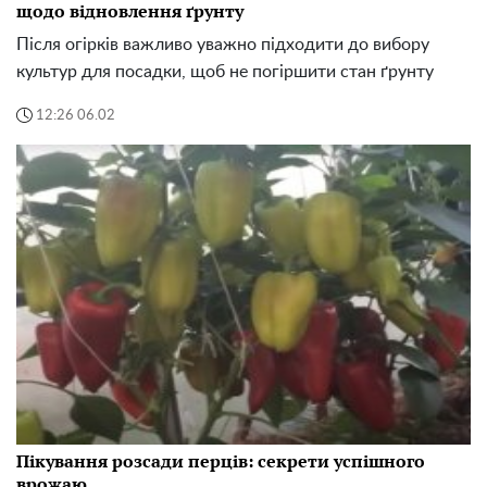
Пікування розсади перців: секрети успішного
врожаю
Дотримуючись цих рекомендацій, ви отримаєте
міцну розсаду, яка надалі порадує вас рясним
урожаєм
12:47 05.02