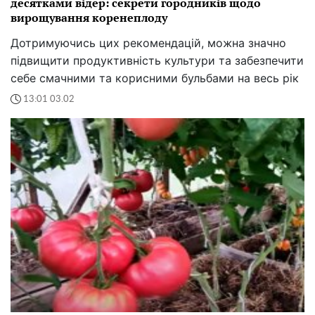
Забуте підживлення для помідорів: як дріжджова
суміш зробить плоди солодшими за мед
Давайте згадаємо про старі, але золоті рецепти і
подаруємо вашим помідорам смак, про який ви
давно мріяли
14:22 01.02