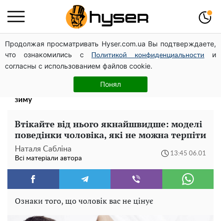
Продолжая просматривать Hyser.com.ua Вы подтверждаете,
Дрони із націнкою: Олександр Конотопський вивів
что ознакомились с
и
мільйони оборонного бюджету через фіктивну фірму в
Политикой конфиденциальности
согласны с использованием файлов cookie.
Естонії
Таку смакоту ви відкриватимете банку за банкою:
Понял
рецепт помідорів дольками з цибулею та олією на
зиму
Втікайте від нього якнайшвидше: моделі
поведінки чоловіка, які не можна терпіти
Наталя Сабліна
13:45 06.01
Всі матеріали автора
Ознаки того, що чоловік вас не цінує