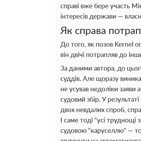
справі вже бере участь Мі
інтересів держави — власн
Як справа потрап
До того, як позов Kernel о
він двічі потрапляв до інш
За даними автора, до цьог
суддів. Але щоразу виник
не усував недоліки заяви
судовий збір. У результаті
двох невдалих спроб, спр
І саме тоді "усі труднощі
судовою "каруселлю" — т