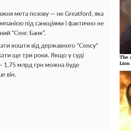
жня мета позову — не Greatford, яка
панією під санкціями і фактично не
ний “Сенс Банк”.
мати кошти від державного "Сенсу"
кати ще три роки. Якщо у суді
The 
Lion
— 1,75 млрд грн можна буде
е він.