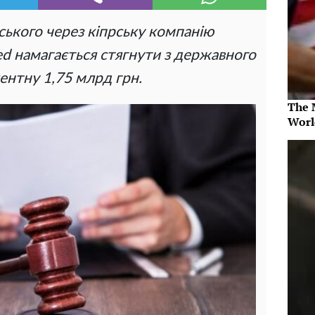
ського через кіпрську компанію
ed намагається стягнути з державного
лентну 1,75 млрд грн.
The 
Worl