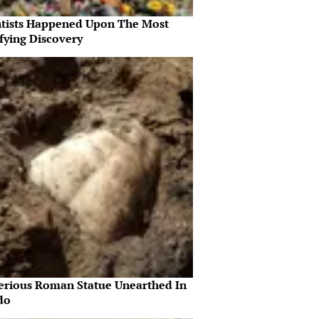
ntists Happened Upon The Most
fying Discovery
erious Roman Statue Unearthed In
do