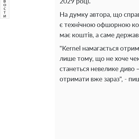
2029 році.
На думку автора, що справ
є технічною офшорною ком
має коштів, а саме держав
"Kernel намагається отри
лише тому, що не хоче че
станеться невелике диво 
отримати вже зараз", - пиш