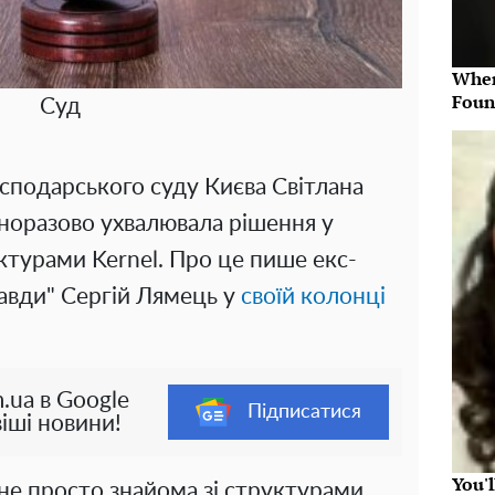
Wher
Foun
Суд
осподарського суду Києва Світлана
дноразово ухвалювала рішення у
уктурами Kernel. Про це пише екс-
авди" Сергій Лямець у
своїй колонці
.ua в Google
Підписатися
іші новини!
You'
 не просто знайома зі структурами