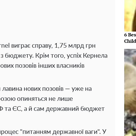
6 Be
Chil
nel виграє справу, 1,75 млрд грн
з бюджету. Крім того, успіх Кернела
ових позовів інших власників
 лавина нових позовів — уже на
грозою опиняться не лише
Ф та ЄС, а й сам державний бюджет
процес "питанням державної ваги". У