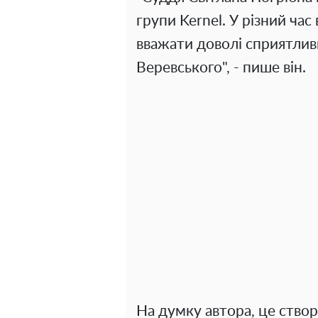
групи Kernel. У різний ча
вважати доволі сприятлив
Веревського", - пише він.
На думку автора, це ство