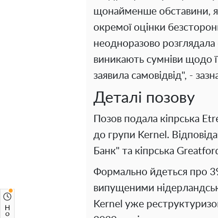
щонайменше обставини, як
окремої оцінки безсторон
неодноразово розглядала 
виникають сумніви щодо її
заявила самовідвід", - заз
Деталі позову
Позов подала кіпрська Etr
до групи Kernel. Відповід
Банк" та кіпрська Greatford
Формально йдеться про 39
випущеними нідерландською
Kernel уже реструктуризо