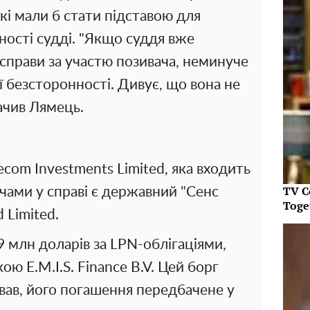
і мали б стати підставою для
ності судді. "Якщо суддя вже
справи за участю позивача, неминуче
 безсторонності. Дивує, що вона не
начив Лямець.
ecom Investments Limited, яка входить
TV C
ачами у справі є державний "Сенс
Toget
 Limited.
 млн доларів за LPN-облігаціями,
 E.M.I.S. Finance B.V. Цей борг
вав, його погашення передбачене у