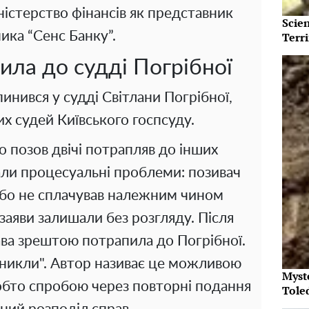
ністерство фінансів як представник
Scie
ика “Сенс Банку”.
Terri
ила до судді Погрібної
пинився у судді Світлани Погрібної,
их судей Київського госпсуду.
о позов двічі потрапляв до інших
али процесуальні проблеми: позивач
 або не сплачував належним чином
 заяви залишали без розгляду. Після
ава зрештою потрапила до Погрібної.
 зникли". Автор називає це можливою
Myst
обто спробою через повторні подання
Tole