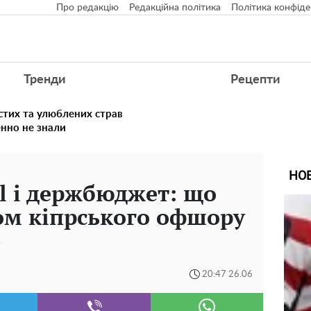
Про редакцію
Редакційна політика
Політика конфіде
Тренди
Рецепти
стих та улюблених страв
енно не знали
НО
el і держбюджет: що
вом кіпрського офшору
»
20:47 26.06