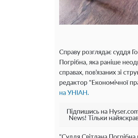
Справу розглядає суддя Г
Погрібна, яка раніше нео
справах, пов’язаних зі стр
редактор "Економічної пр
на УНІАН.
Підпишись на Hyser.com
News! Тільки найяскрав
"Суддя Світлана Погрібна