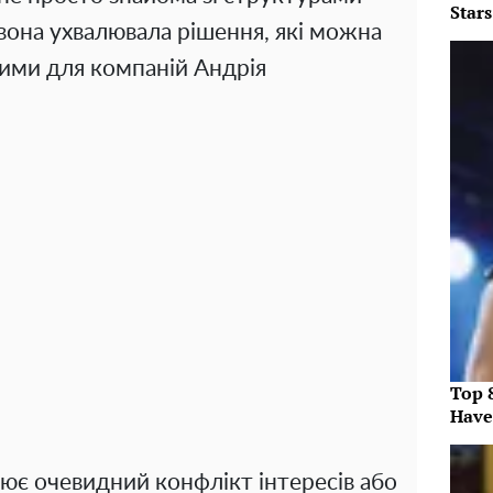
Star
с вона ухвалювала рішення, які можна
ими для компаній Андрія
Top 
Have
рює очевидний конфлікт інтересів або