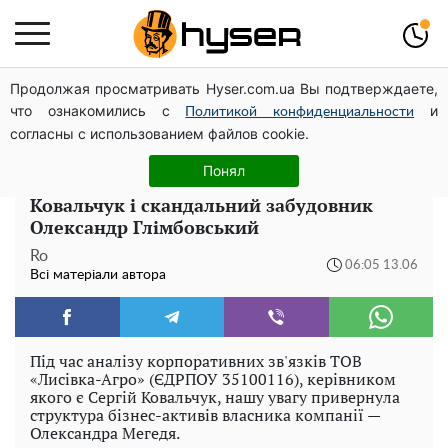
Продолжая просматривать Hyser.com.ua Вы подтверждаете,
Повністю гола Анна Трінчер блиснула "принадами":
что ознакомились с
и
таких розмірів ви ще не бачили
Политикой конфиденциальности
согласны с использованием файлов cookie.
Діяльністі ТОВ «Лисівка-Агро» та як
Понял
можуть бути пов'язані між собою Сергій
Ковальчук і скандальний забудовник
Олександр Глімбовський
Ro
06:05 13.06
Всі матеріали автора
Під час аналізу корпоративних зв'язків ТОВ
«Лисівка-Агро» (ЄДРПОУ 35100116), керівником
якого є Сергій Ковальчук, нашу увагу привернула
структура бізнес-активів власника компанії —
Олександра Мегедя.