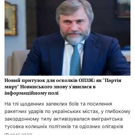
Новий притулок для осколків ОПЗЖ: як "Партія
миру" Новинського знову з'явилася в
інформаційному полі
На тлі щоденних запеклих боїв та посилення
ракетних ударів по українських містах, у глибокому
закордонному тилу активізувалася емігрантська
тусовка колишніх політиків та одіозних олігархів