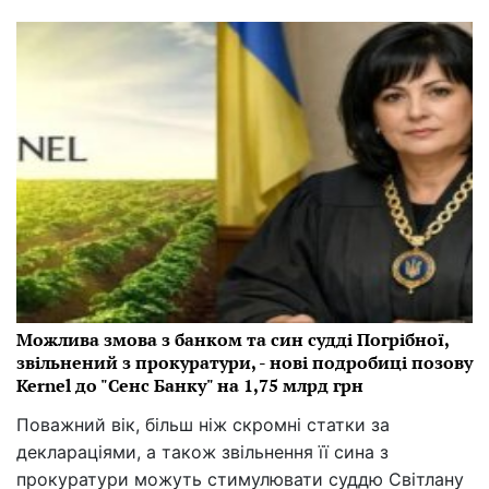
Можлива змова з банком та син судді Погрібної,
звільнений з прокуратури, - нові подробиці позову
Kernel до "Сенс Банку" на 1,75 млрд грн
Поважний вік, більш ніж скромні статки за
деклараціями, а також звільнення її сина з
прокуратури можуть стимулювати суддю Світлану