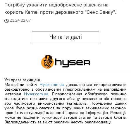
Погрібну ухвалити недоброчесне рішення на
користь Kernel проти державного "Сенс Банку".
21:24 22.07
Читати далі
Усі права захищені.
Матеріали сайту
Hyser.com.ua
дозволяється використовувати
безкоштовно з обов'язковим гіперпосиланням на відповідний
матеріал
Hyser.com.ua
. Гіперпосилання обов'язково повинно
знаходитися не нижче другого абзацу незалежно від повного
або часткового використання матеріалів. Порушення даних
умов буде розцінюватися як порушення захищаемих законом
прав інтелектуальної власності і права на інформацію. Редакція
може не поділяти точку зору авторів статей та авторів блогів.
Відповідальність за зміст реклами несуть рекламодавці.