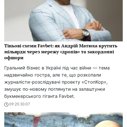
Тіньові схеми Favbet: як Андрій Матюха крутить
мільярди через мережу «дропів» та закордонні
офшори
Гральний бізнес в Україні під час війни — тема
надзвичайно гостра, але те, що розкопали
журналісти-розслідувачі проекту «СтопКор»,
змушує по-новому поглянути на залаштунки
букмекерського гіганта Favbet.
09:20 30.07