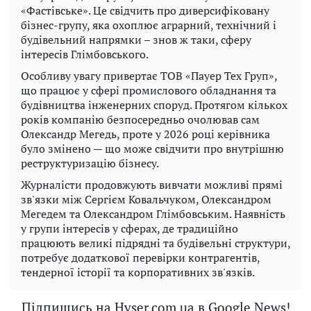
«Фастівське». Це свідчить про диверсифіковану
бізнес-групу, яка охоплює аграрний, технічний і
будівельний напрямки – знов ж таки, сферу
інтересів Глімбовського.
Особливу увагу привертає ТОВ «Пауер Тех Груп»,
що працює у сфері промислового обладнання та
будівництва інженерних споруд. Протягом кількох
років компанію безпосередньо очолював сам
Олександр Мегедь, проте у 2026 році керівника
було змінено — що може свідчити про внутрішню
реструктуризацію бізнесу.
Журналісти продовжують вивчати можливі прямі
зв'язки між Сергієм Ковальчуком, Олександром
Мегедем та Олександром Глімбовським. Наявність
у групи інтересів у сферах, де традиційно
працюють великі підрядні та будівельні структури,
потребує додаткової перевірки контрагентів,
тендерної історії та корпоративних зв'язків.
Підпишись на Hyser.com.ua в Google News!