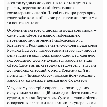
десяток судових документів та кілька десятків
рішень, переважно адміністративних і
господарських спорів. Це свідчить про регулярну
взаємодію компанії з контролюючими органами
та контрагентами.
Особливий інтерес становлять податкові спори —
саме у цій сфері, за нашою інформацією,
перетинаються інтереси Глімбовського та
Ковальчука. Колишній зять екс-голови податкової
Романа Насірова, Глімбовський свого часу здобув
репутацію знавця податкових схем і, за наявною
інформацією, досі не цурається заробітку в цій
сфері. Саме він, як стверджують джерела, залучив
до подібних операцій юриста Ковальчука й на
прикладі «Лисівки-Агро» показав йому механіку
заробітку на схемах з державним бюджетом.
У судовому реєстрі є справи, які розглядалися
окружними та апеляційними адміністративними
судами, а також Верховним Судом — такий рівень
оскарження зазвичай пов'язаний із суперечками