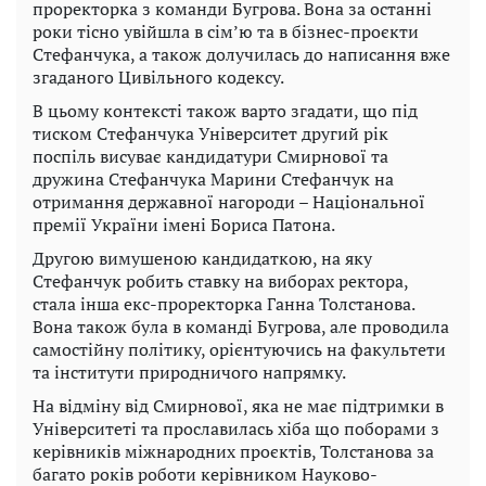
проректорка з команди Бугрова. Вона за останні
роки тісно увійшла в сім’ю та в бізнес-проєкти
Стефанчука, а також долучилась до написання вже
згаданого Цивільного кодексу.
В цьому контексті також варто згадати, що під
тиском Стефанчука Університет другий рік
поспіль висуває кандидатури Смирнової та
дружина Стефанчука Марини Стефанчук на
отримання державної нагороди – Національної
премії України імені Бориса Патона.
Другою вимушеною кандидаткою, на яку
Стефанчук робить ставку на виборах ректора,
стала інша екс-проректорка Ганна Толстанова.
Вона також була в команді Бугрова, але проводила
самостійну політику, орієнтуючись на факультети
та інститути природничого напрямку.
На відміну від Смирнової, яка не має підтримки в
Університеті та прославилась хіба що поборами з
керівників міжнародних проєктів, Толстанова за
багато років роботи керівником Науково-