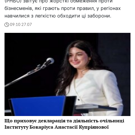
(РНБО) звітує про жорсткі обмеження проти
бізнесменів, які грають проти правил, у регіонах
навчилися з легкістю обходити ці заборони.
09:10 27.07
Що приховує декларація та діяльність очільниці
Інституту Бокаріуса Анастасії Купріянової