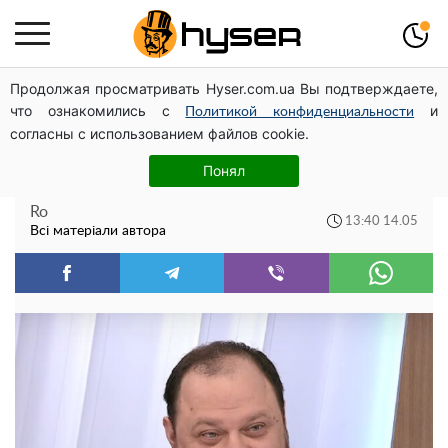
Продолжая просматривать Hyser.com.ua Вы подтверждаете,
Українців почнуть позбавляти землі? У яких випадках
что ознакомились с
и
право власності скасують та не спитають
Политикой конфиденциальности
согласны с использованием файлов cookie.
ЗМІ: Руслан Стефанчук планує скасувати
Понял
вибори ректора Університету Шевченка
Ro
13:40 14.05
Всі матеріали автора