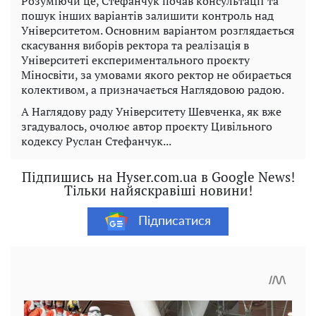
Розуміючи це, Стефанчук почав консультації та
пошук інших варіантів залишити контроль над
Університетом. Основним варіантом розглядається
скасування виборів ректора та реалізація в
Університеті експериментального проєкту
Міносвіти, за умовами якого ректор не обирається
колективом, а призначається Наглядовою радою.
А Наглядову раду Університету Шевченка, як вже
згадувалось, очолює автор проєкту Цивільного
кодексу Руслан Стефанчук...
Підпишись на Hyser.com.ua в Google News!
Тільки найяскравіші новини!
Підписатися