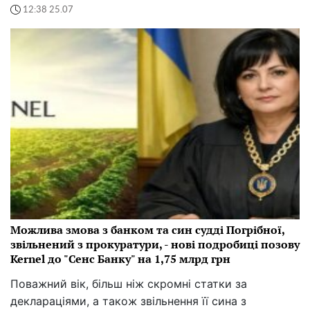
12:38 25.07
Можлива змова з банком та син судді Погрібної,
звільнений з прокуратури, - нові подробиці позову
Kernel до "Сенс Банку" на 1,75 млрд грн
Поважний вік, більш ніж скромні статки за
деклараціями, а також звільнення її сина з