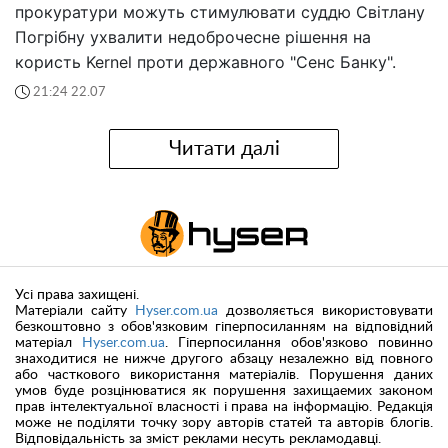
прокуратури можуть стимулювати суддю Світлану
Погрібну ухвалити недоброчесне рішення на
користь Kernel проти державного "Сенс Банку".
21:24 22.07
Читати далі
Усі права захищені.
Матеріали сайту
Hyser.com.ua
дозволяється використовувати
безкоштовно з обов'язковим гіперпосиланням на відповідний
матеріал
Hyser.com.ua
. Гіперпосилання обов'язково повинно
знаходитися не нижче другого абзацу незалежно від повного
або часткового використання матеріалів. Порушення даних
умов буде розцінюватися як порушення захищаемих законом
прав інтелектуальної власності і права на інформацію. Редакція
може не поділяти точку зору авторів статей та авторів блогів.
Відповідальність за зміст реклами несуть рекламодавці.