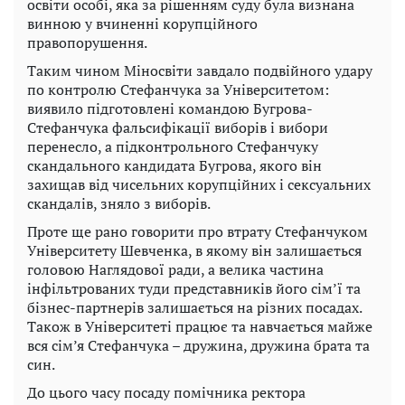
освіти особі, яка за рішенням суду була визнана
винною у вчиненні корупційного
правопорушення.
Таким чином Міносвіти завдало подвійного удару
по контролю Стефанчука за Університетом:
виявило підготовлені командою Бугрова-
Стефанчука фальсифікації виборів і вибори
перенесло, а підконтрольного Стефанчуку
скандального кандидата Бугрова, якого він
захищав від чисельних корупційних і сексуальних
скандалів, зняло з виборів.
Проте ще рано говорити про втрату Стефанчуком
Університету Шевченка, в якому він залишається
головою Наглядової ради, а велика частина
інфільтрованих туди представників його сім’ї та
бізнес-партнерів залишається на різних посадах.
Також в Університеті працює та навчається майже
вся сім’я Стефанчука – дружина, дружина брата та
син.
До цього часу посаду помічника ректора