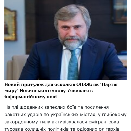
Новий притулок для осколків ОПЗЖ: як "Партія
миру" Новинського знову з'явилася в
інформаційному полі
На тлі щоденних запеклих боїв та посилення
ракетних ударів по українських містах, у глибокому
закордонному тилу активізувалася емігрантська
тусовка колишніх політиків та одіозних олігархів