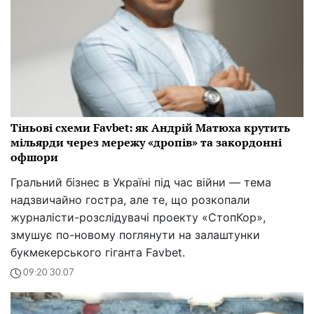
Тіньові схеми Favbet: як Андрій Матюха крутить
мільярди через мережу «дропів» та закордонні
офшори
Гральний бізнес в Україні під час війни — тема
надзвичайно гостра, але те, що розкопали
журналісти-розслідувачі проекту «СтопКор»,
змушує по-новому поглянути на залаштунки
букмекерського гіганта Favbet.
09:20 30.07