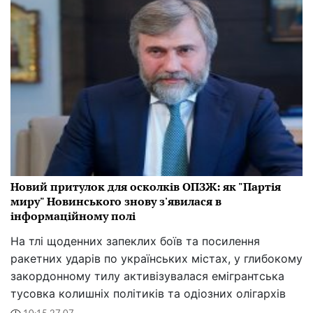
Новий притулок для осколків ОПЗЖ: як "Партія
миру" Новинського знову з'явилася в
інформаційному полі
На тлі щоденних запеклих боїв та посилення
ракетних ударів по українських містах, у глибокому
закордонному тилу активізувалася емігрантська
тусовка колишніх політиків та одіозних олігархів