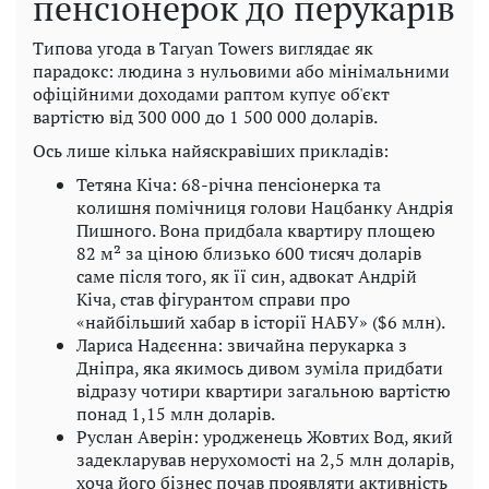
пенсіонерок до перукарів
Типова угода в Taryan Towers виглядає як
парадокс: людина з нульовими або мінімальними
офіційними доходами раптом купує об'єкт
вартістю від 300 000 до 1 500 000 доларів.
Ось лише кілька найяскравіших прикладів:
Тетяна Кіча: 68-річна пенсіонерка та
колишня помічниця голови Нацбанку Андрія
Пишного. Вона придбала квартиру площею
82 м² за ціною близько 600 тисяч доларів
саме після того, як її син, адвокат Андрій
Кіча, став фігурантом справи про
«найбільший хабар в історії НАБУ» ($6 млн).
Лариса Надєєнна: звичайна перукарка з
Дніпра, яка якимось дивом зуміла придбати
відразу чотири квартири загальною вартістю
понад 1,15 млн доларів.
Руслан Аверін: уродженець Жовтих Вод, який
задекларував нерухомості на 2,5 млн доларів,
хоча його бізнес почав проявляти активність