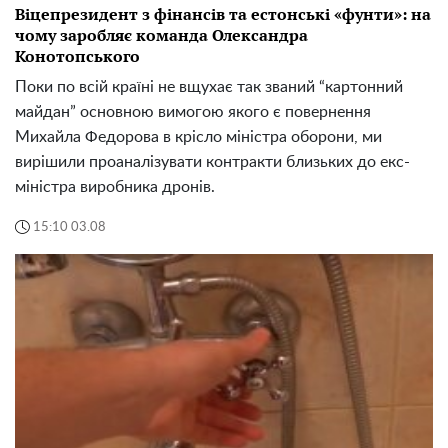
Віцепрезидент з фінансів та естонські «фунти»: на
чому заробляє команда Олександра
Конотопського
Поки по всій країні не вщухає так званий “картонний
майдан” основною вимогою якого є повернення
Михайла Федорова в крісло міністра оборони, ми
вирішили проаналізувати контракти близьких до екс-
міністра виробника дронів.
15:10 03.08