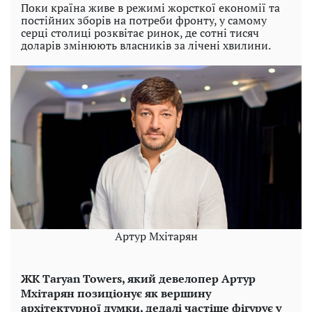
Поки країна живе в режимі жорсткої економії та
постійних зборів на потреби фронту, у самому
серці столиці розквітає ринок, де сотні тисяч
доларів змінюють власників за лічені хвилини.
Артур Мхітарян
ЖК Taryan Towers, який девелопер Артур
Мхітарян позиціонує як вершину
архітектурної думки, дедалі частіше фігурує у