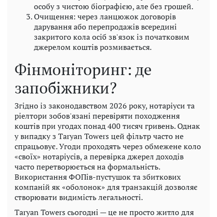
особу з чистою біографією, але без грошей.
Очищення: через ланцюжок договорів
дарування або перепродажів всередині
закритого кола осіб зв'язок із початковим
джерелом коштів розмивається.
Фінмоніторинг: де
запобіжники?
Згідно із законодавством 2026 року, нотаріуси та
ріелтори зобов'язані перевіряти походження
коштів при угодах понад 400 тисяч гривень. Однак
у випадку з Taryan Towers цей фільтр часто не
спрацьовує. Угоди проходять через обмежене коло
«своїх» нотаріусів, а перевірка джерел доходів
часто перетворюється на формальність.
Використання ФОПів-пустушок та збиткових
компаній як «оболонок» для транзакцій дозволяє
створювати видимість легальності.
Taryan Towers сьогодні — це не просто житло для