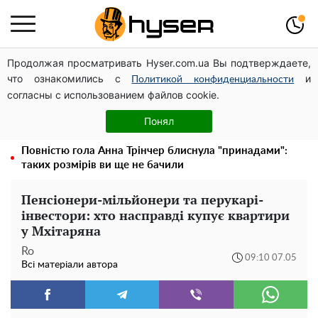
Продолжая просматривать Hyser.com.ua Вы подтверждаете,
Дрони із націнкою: Олександр Конотопський вивів
что ознакомились с
и
мільйони оборонного бюджету через фіктивну фірму в
Политикой конфиденциальности
согласны с использованием файлов cookie.
Естонії
Олена Тополя злив відео – це далеко не все: фронтмен
Понял
"Антитіла" Тарас Тополя став наступним
Повністю гола Анна Трінчер блиснула "принадами":
таких розмірів ви ще не бачили
Пенсіонери-мільйонери та перукарі-
інвестори: хто насправді купує квартири
у Мхітаряна
Ro
09:10 07.05
Всі матеріали автора