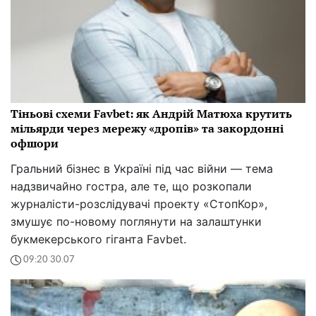
Тіньові схеми Favbet: як Андрій Матюха крутить
мільярди через мережу «дропів» та закордонні
офшори
Гральний бізнес в Україні під час війни — тема
надзвичайно гостра, але те, що розкопали
журналісти-розслідувачі проекту «СтопКор»,
змушує по-новому поглянути на залаштунки
букмекерського гіганта Favbet.
09:20 30.07