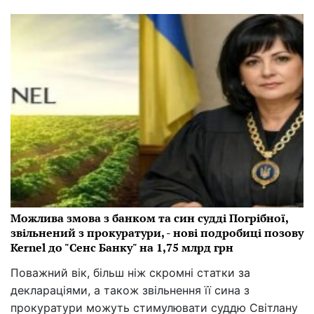
Можлива змова з банком та син судді Погрібної,
звільнений з прокуратури, - нові подробиці позову
Kernel до "Сенс Банку" на 1,75 млрд грн
Поважний вік, більш ніж скромні статки за
деклараціями, а також звільнення її сина з
прокуратури можуть стимулювати суддю Світлану