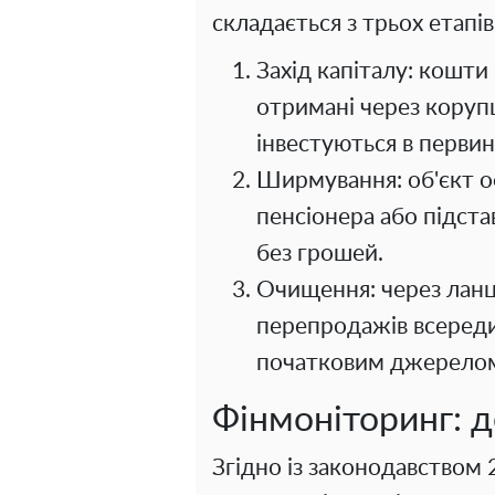
складається з трьох етапів
Захід капіталу: кошти
отримані через коруп
інвестуються в перви
Ширмування: об'єкт о
пенсіонера або підста
без грошей.
Очищення: через ланц
перепродажів всередин
початковим джерелом
Фінмоніторинг: 
Згідно із законодавством 