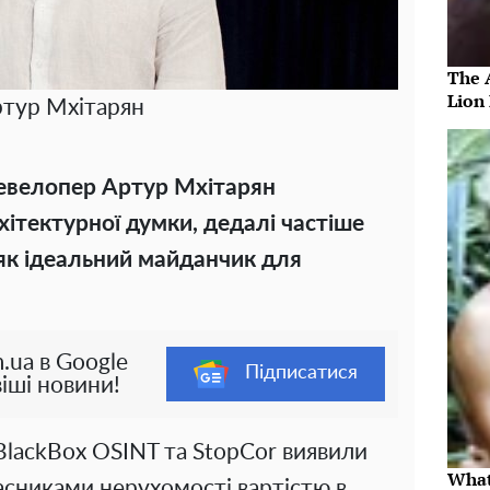
The 
Lion
тур Мхітарян
девелопер Артур Мхітарян
хітектурної думки, дедалі частіше
 як ідеальний майданчик для
.ua в Google
Підписатися
іші новини!
BlackBox OSINT та StopCor виявили
What
асниками нерухомості вартістю в