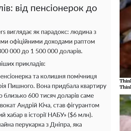
лів: від пенсіонерок до
ers виглядає як парадокс: людина з
ими офіційними доходами раптом
300 000 до 1 500 000 доларів.
віших прикладів:
 пенсіонерка та колишня помічниця
Thin
ія Пишного. Вона придбала квартиру
Thin
ю близько 600 тисяч доларів саме
 адвокат Андрій Кіча, став фігурантом
й хабар в історії НАБУ» ($6 млн).
айна перукарка з Дніпра, яка