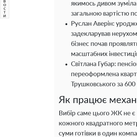
якимось дивом зуміла
загальною вартістю по
Руслан Аверін: уродж
задекларував нерухомо
бізнес почав проявлят
масштабних інвестиці
Світлана Губар: пенсі
переоформлена кварт
Трушковського за 600 
Як працює механі
Вибір саме цього ЖК не є
кожного квадратного метра
суми готівки в один компа