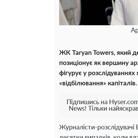
Ар
ЖК Taryan Towers, який 
позиціонує як вершину ар
фігурує у розслідуваннях
«відбілювання» капіталів.
Підпишись на Hyser.com
News! Тільки найяскрав
Журналісти-розслідувачі 
десятки випадків, коли вл