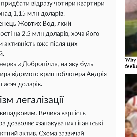
 придбати відразу чотири квартири
над 1,15 млн доларів.
енець Жовтих Вод, який
сті на 2,5 млн доларів, хоча його
и активність вже після цих
й.
Why t
онерка з Добропілля, на яку була
feeli
ира відомого криптоблогера Андрія
тисяч доларів.
зм легалізації
 випадковим. Велика вартість
 дозволяє «запакувати» гігантські
ктний актив. Схема зазвичай