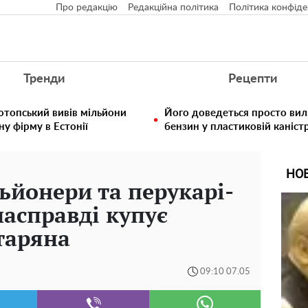
Про редакцію
Редакційна політика
Політика конфіде
Тренди
Рецепти
отопський вивів мільйони
Його доведеться просто вил
у фірму в Естонії
бензин у пластиковій каністр
НО
ьйонери та перукарі-
насправді купує
таряна
09:10 07.05