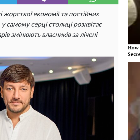
 жорсткої економії та постійних
 у самому серці столиці розквітає
рів змінюють власників за лічені
How 
Secr