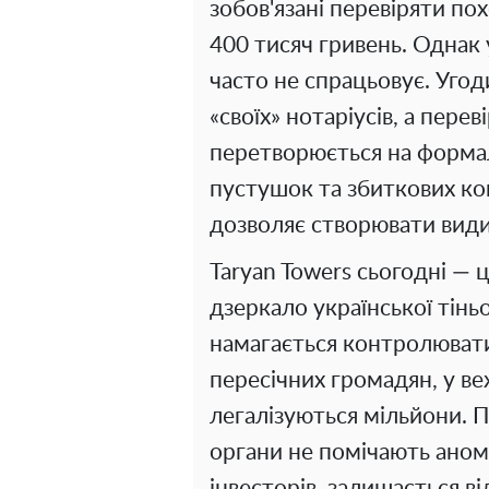
зобов'язані перевіряти п
400 тисяч гривень. Однак 
часто не спрацьовує. Уго
«своїх» нотаріусів, а пере
перетворюється на форма
пустушок та збиткових ко
дозволяє створювати види
Taryan Towers сьогодні — 
дзеркало української тінь
намагається контролювати
пересічних громадян, у в
легалізуються мільйони. 
органи не помічають анома
інвесторів, залишається 