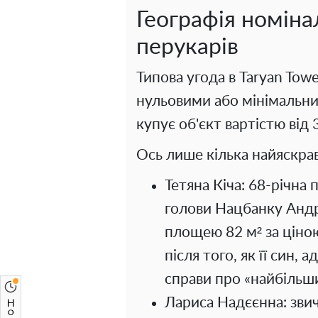
Географія номіна
перукарів
Типова угода в Taryan Tow
нульовими або мінімальн
купує об'єкт вартістю від 
Ось лише кілька найяскра
Тетяна Кіча: 68-річна
голови Нацбанку Андр
площею 82 м² за ціно
після того, як її син,
справи про «найбільши
Лариса Надєєнна: звич