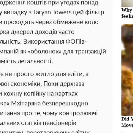
оходження коштів при угодах понад
Why t
у випадку з Taryan Towers цей фільтр
feeli
ди проходять через обмежене коло
вірка джерел доходів часто
льність. Використання ФОПів-
мпаній як «оболонок» для транзакцій
мість легальності.
це не просто житло для еліти, а
ової економіки. Поки держава
 кожну копійку на картках
ежах Мхітаряна безперешкодно
Питання про те, чому контролюючі
Did 
льних статків пенсіонерів-
Move
відкритим, перетворюючи елітну