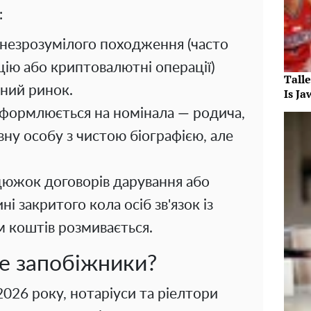
:
 незрозумілого походження (часто
цію або криптовалютні операції)
Tall
нний ринок.
Is J
формлюється на номінала — родича,
вну особу з чистою біографією, але
южок договорів дарування або
і закритого кола осіб зв'язок із
 коштів розмивається.
де запобіжники?
2026 року, нотаріуси та ріелтори