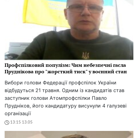
Профспілковий популізм: Чим небезпечні гасла
Пруднікова про "жорсткий тиск" у воєнний стан
Вибори голови Федерації профспілок України
відбудуться 21 травня. Одним із кандидатів став
заступник голови Атомпрофспілки Павло
Прудніков, його кандидатуру висунули 4 галузеві
організації
13:15 13.05