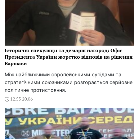
Історичні спекуляції та демарш нагород: Офіс
Президента України жорстко відповів на рішення
Варшави
Між найближчими європейськими сусідами та
стратегічними союзниками розгорається серйозне
політичне протистояння.
12:55 20.06