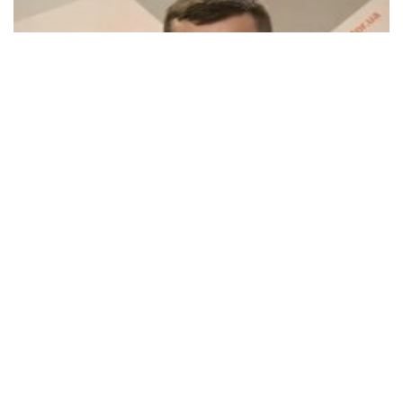
Руслан Бортник на Politeka Online: Чи справді
Корейський сценарій є єдиним виходом для нас
Що насправді обговорюють у високих кабінетах
Вашингтона та Брюсселя, коли камери вимкнені?
11:00 13.05
Читати далі