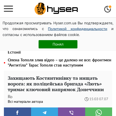
Продолжая просматривать Hyser.com.ua Вы подтверждаете,
Українська авіатранспортна асоціація звернулася до
что ознакомились с
и
Мінфіну із закликом уніфікувати оподаткування
Политикой конфиденциальности
согласны с использованием файлов cookie.
авіалізингу
Дрони із націнкою: Олександр Конотопський вивів
Понял
мільйони оборонного бюджету через фіктивну фірму в
Естонії
Олена Тополя злив відео – це далеко не все: фронтмен
"Антитіла" Тарас Тополя став наступним
Захищають Костянтинівку та нищать
ворога: як поліцейська бригада «Лють»
тримає ключовий напрямок Донеччини
Ro
15:03 07.07
Всі матеріали автора