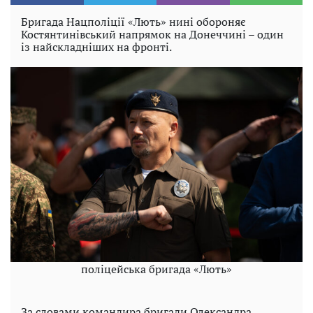
Бригада Нацполіції «Лють» нині обороняє
Костянтинівський напрямок на Донеччині – один
із найскладніших на фронті.
поліцейська бригада «Лють»
За словами командира бригади Олександра