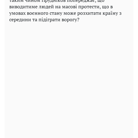
таким чином Прудніков попереджає, що
виводитиме людей на масові протести, що в
умовах воєнного стану може розхитати країну з
середини та підіграти ворогу?