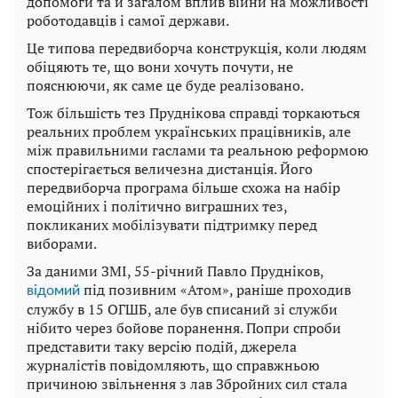
допомоги та й загалом вплив війни на можливості
роботодавців і самої держави.
Це типова передвиборча конструкція, коли людям
обіцяють те, що вони хочуть почути, не
пояснюючи, як саме це буде реалізовано.
Тож більшість тез Пруднікова справді торкаються
реальних проблем українських працівників, але
між правильними гаслами та реальною реформою
спостерігається величезна дистанція. Його
передвиборча програма більше схожа на набір
емоційних і політично виграшних тез,
покликаних мобілізувати підтримку перед
виборами.
За даними ЗМІ, 55-річний Павло Прудніков,
під позивним «Атом», раніше проходив
відомий
службу в 15 ОГШБ, але був списаний зі служби
нібито через бойове поранення. Попри спроби
представити таку версію подій, джерела
журналістів повідомляють, що справжньою
причиною звільнення з лав Збройних сил стала