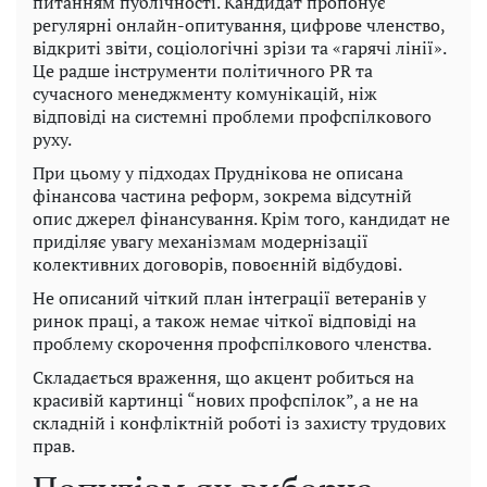
питанням публічності. Кандидат пропонує
регулярні онлайн-опитування, цифрове членство,
відкриті звіти, соціологічні зрізи та «гарячі лінії».
Це радше інструменти політичного PR та
сучасного менеджменту комунікацій, ніж
відповіді на системні проблеми профспілкового
руху.
При цьому у підходах Пруднікова не описана
фінансова частина реформ, зокрема відсутній
опис джерел фінансування. Крім того, кандидат не
приділяє увагу механізмам модернізації
колективних договорів, повоєнній відбудові.
Не описаний чіткий план інтеграції ветеранів у
ринок праці, а також немає чіткої відповіді на
проблему скорочення профспілкового членства.
Складається враження, що акцент робиться на
красивій картинці “нових профспілок”, а не на
складній і конфліктній роботі із захисту трудових
прав.