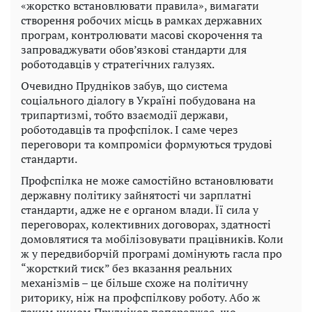
«жорстко встановлювати правила», вимагати
створення робочих місць в рамках державних
програм, контролювати масові скорочення та
запроваджувати обов’язкові стандарти для
роботодавців у стратегічних галузях.
Очевидно Прудніков забув, що система
соціального діалогу в Україні побудована на
трипартизмі, тобто взаємодії держави,
роботодавців та профспілок. І саме через
переговори та компроміси формуються трудові
стандарти.
Профспілка не може самостійно встановлювати
державну політику зайнятості чи зарплатні
стандарти, адже не є органом влади. Її сила у
переговорах, колективних договорах, здатності
домовлятися та мобілізовувати працівників. Коли
ж у передвиборчій програмі домінують гасла про
“жорсткий тиск” без вказання реальних
механізмів – це більше схоже на політичну
риторику, ніж на профспілкову роботу. Або ж