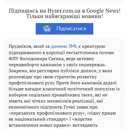
Підпишись на Hyser.com.ua в Google News!
Тільки найяскравіші новини!
Підписатися
Прудніков, який за
, є креатурою
даними ЗМІ
підозрюваного в корупції ексзаступника голови
ФПУ Володимира Саєнка, веде активну
передвиборчу кампанію у своїх соцмережах.
Зокрема, він регулярно публікує дописи, у яких
розповідає про свою стратегію розвитку
профспілкового руху. Проте його кампанія дедалі
більше нагадує класичний політичний популізм із
набором соціально привабливих гасел, які не
мають ані чітких механізмів реалізації, ані
економічного підґрунтя. Гучні заяви про
«перезапуск профспілкового руху», «гідну працю
як національний стандарт» і «жорстке
встановлення нових правил» виглядають