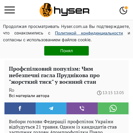
Продолжая просматривать Hyser.com.ua Вы подтверждаете,
Олена Тополя злив відео – це далеко не все: фронтмен
что ознакомились с
и
"Антитіла" Тарас Тополя став наступним
Политикой конфиденциальности
согласны с использованием файлов cookie.
Такої закуски завжди виявляється мало: рецепт
помідорів по-корейськи із солодким перцем та
Понял
морквою на зиму
Профспілковий популізм: Чим
небезпечні гасла Пруднікова про
"жорсткий тиск" у воєнний стан
Ro
13:15 13.05
Всі матеріали автора
Вибори голови Федерації профспілок України
відбудуться 21 травня. Одним із кандидатів став
заступник голови Атомпрофспілки Павло