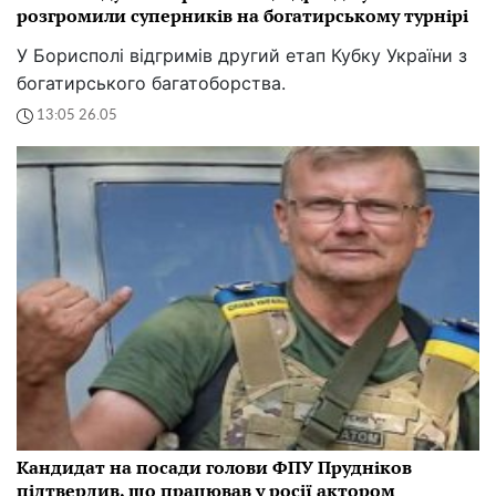
розгромили суперників на богатирському турнірі
У Борисполі відгримів другий етап Кубку України з
богатирського багатоборства.
13:05 26.05
Кандидат на посади голови ФПУ Прудніков
підтвердив, що працював у росії актором