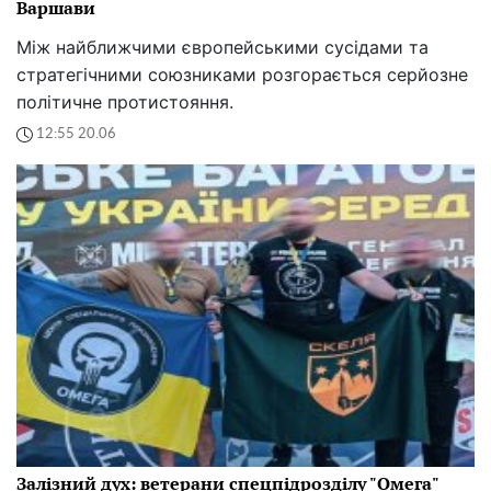
Варшави
Між найближчими європейськими сусідами та
стратегічними союзниками розгорається серйозне
політичне протистояння.
12:55 20.06
Залізний дух: ветерани спецпідрозділу "Омега"